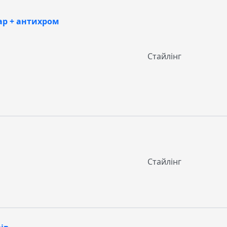
ар + антихром
Стайлінг
Стайлінг