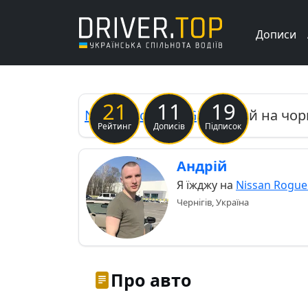
Дописи
Previous
21
11
19
Nissan
Rogue (2G)
Чорний на чор
Рейтинг
Дописів
Підписок
Андрій
Я їжджу на
Nissan Rogue
Чернігів, Україна
Про авто