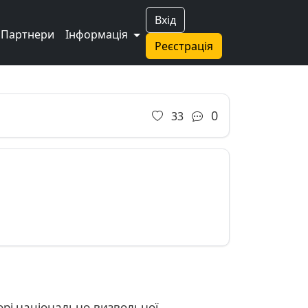
Вхід
Партнери
Інформація
Реєстрація
Next
0
33
ьорі національно-визвольної