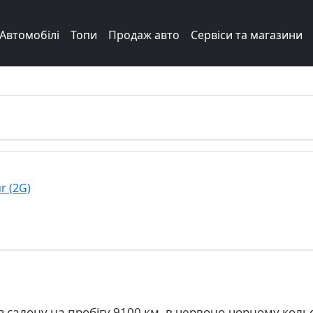
Автомобілі
Топи
Продаж авто
Сервіси та магазини
r (2G)
 з салону на пробігу 9100 км. в червоно-чорному кол