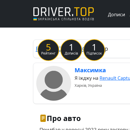
Дописи
Previous
5
1
1
Renault
Captur (2G)
Котюр
Рейтинг
Дописів
Підписок
Максимка
Я їжджу на
Renault Captu
Харків, Україна
Про авто
Придбав у вересні 2022 року тестову