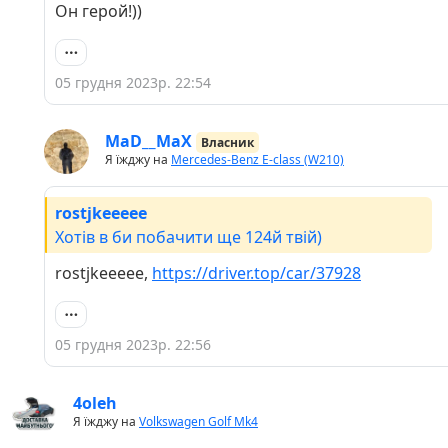
Он герой!))
05 грудня 2023р. 22:54
MaD__MaX
Власник
Я їжджу на
Mercedes-Benz E-class (W210)
rostjkeeeee
Хотів в би побачити ще 124й твій)
rostjkeeeee,
https://driver.top/car/37928
05 грудня 2023р. 22:56
4oleh
Я їжджу на
Volkswagen Golf Mk4