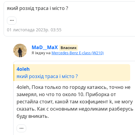
який розхід траса і місто ?
01 листопада 2023р. 03:55
MaD__MaX
Власник
Я їжджу на
Mercedes-Benz E-class (W210)
4oleh
який розхід траса і місто ?
4oleh, Пока только по городу катаюсь, точно не
замерял, но что то около 10. Приборка от
рестайла стоит, какой там коэфициент k, не могу
сказать. Как с основными недоликами разберусь
буду вникать.