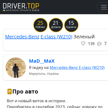
25
21
15
Рейтинг
Дописів
Підписок
Mercedes-Benz
E-class (W210)
Зеленый
7
139
MaD__MaX
Я їжджу на
Mercedes-Benz E-class (W210)
Маріуполь, Україна
Про авто
Вот и новый виток в истории.
Приобретен в сентябре 2023, сейчас довожу до