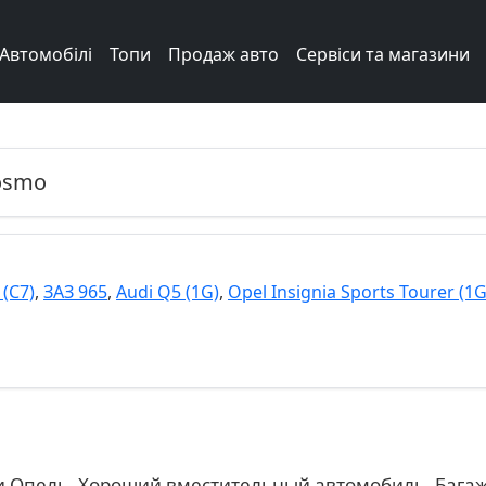
Автомобілі
Топи
Продаж авто
Сервіси та магазини
osmo
 (C7)
,
ЗАЗ 965
,
Audi Q5 (1G)
,
Opel Insignia Sports Tourer (1G
и Опель. Хороший вместительный автомобиль. Багаж