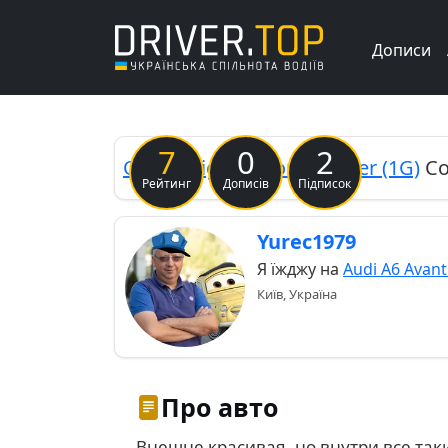
Дописи
7
0
2
Opel
Insignia Sports Tourer (1G)
C
Рейтинг
Дописів
Підписок
Yurec1979
Я їжджу на
Audi A6 Avant
Київ, Україна
Про авто
Внешне красивая, но внутри все так