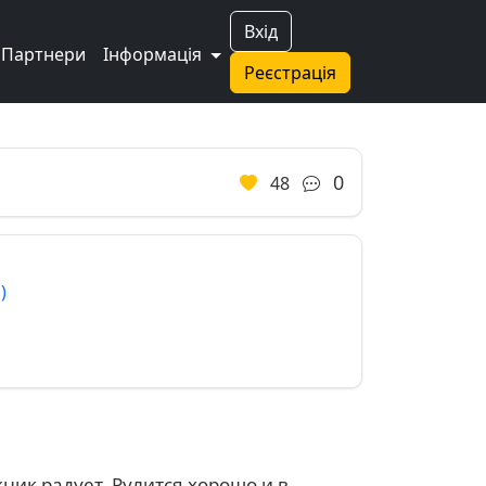
Вхід
Партнери
Інформація
Реєстрація
0
48
)
ник радует. Рулится хорошо и в