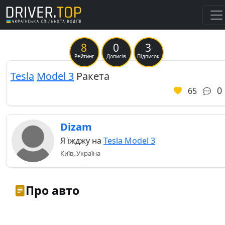
8
0
3
Рейтинг
Дописів
Підписок
Tesla
Model 3
Ракета
0
65
Dizam
Я їжджу на
Tesla Model 3
Київ, Україна
Про авто