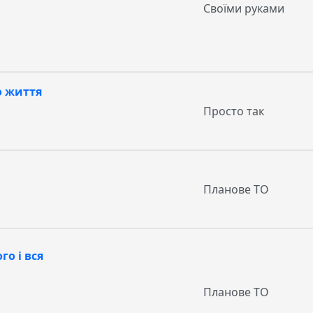
Своїми руками
о життя
Просто так
Планове ТО
го і вся
Планове ТО