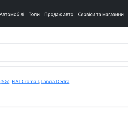
Автомобілі
Топи
Продаж авто
Сервіси та магазини
Next
 (5G)
,
FIAT Croma I
,
Lancia Dedra