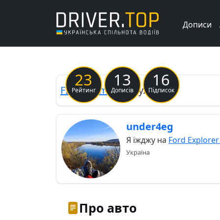
Дописи
Previous
23
13
16
FIAT
Croma I
Зозулька
Рейтинг
Дописів
Підписок
under4eg
Я їжджу на
Ford Explorer
Україна
Про авто