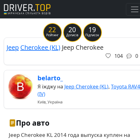
22
20
19
Previous
Ne
Рейтинг
Дописів
Підписок
Jeep
Cherokee (KL)
Jeep Cherokee
104
0
belarto_
Я їжджу на
Jeep Cherokee (KL)
,
Toyota RAV4
(IV)
Київ, Україна
Про авто
Jeep Cherokee KL 2014 года выпуска куплен на