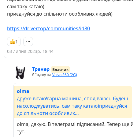
сам таку катаю)
приєднуйся до спільноти особливих людей)
https://driver.top/communities/id80
1
03 липня 2023р. 18:44
Тренер
Власник
Я їжджу на
Volvo S60 (2G)
olma
друже вітаю!гарна машина, сподіваюсь будеш
насолоджуватись. сам таку катаю)приєднуйся
до спільноти особливих
людей)https://driver.top/communities/id80
olma, дякую. В телеграмі підписаний. Тепер ще й
тут.