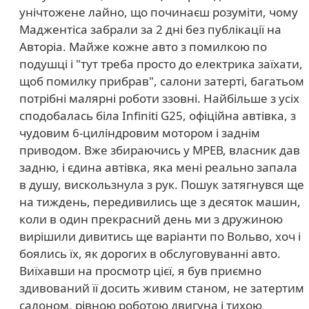
унічтожене лайно, що починаєш розуміти, чому
Маджентіса забрали за 2 дні без публікації на
Авторіа. Майже кожне авто з помилкою по
подушці і "тут треба просто до електрика заїхати,
щоб помилку прибрав", салони затерті, багатьом
потрібні малярні роботи ззовні. Найбільше з усіх
сподобалась біла Infiniti G25, офіційна автівка, з
чудовим 6-циліндровим мотором і заднім
приводом. Вже збираючись у МРЕВ, власник дав
задню, і єдина автівка, яка мені реально запала
в душу, вискользнула з рук. Пошук затягнувся ще
на тиждень, передивились ще з десяток машин,
коли в один прекрасний день ми з дружиною
вирішили дивитись ще варіанти по Вольво, хоч і
боялись їх, як дорогих в обслуговуванні авто.
Виїхавши на просмотр цієї, я був приємно
здивований її досить живим станом, не затертим
салоном, рівною роботою двигуна і тихою