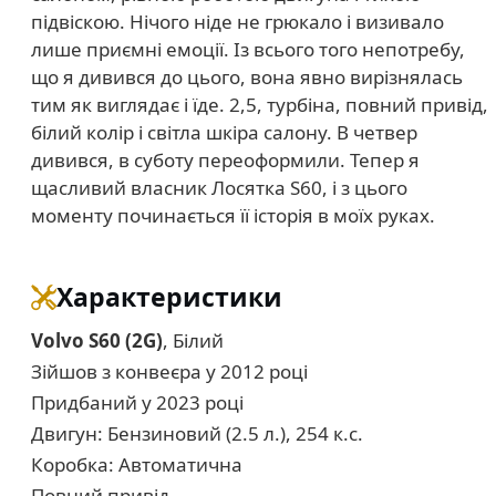
підвіскою. Нічого ніде не грюкало і визивало
лише приємні емоції. Із всього того непотребу,
що я дивився до цього, вона явно вирізнялась
тим як виглядає і їде. 2,5, турбіна, повний привід,
білий колір і світла шкіра салону. В четвер
дивився, в суботу переоформили. Тепер я
щасливий власник Лосятка S60, і з цього
моменту починається її історія в моїх руках.
Характеристики
Volvo S60 (2G)
, Білий
Зійшов з конвеєра у 2012 році
Придбаний у 2023 році
Двигун: Бензиновий (2.5 л.), 254 к.с.
Коробка: Автоматична
Повний привід