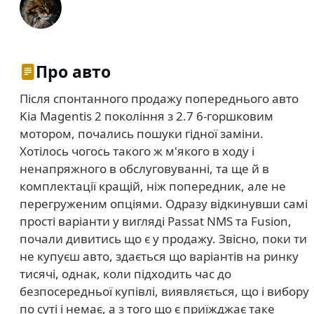
Про авто
Після спонтанного продажу попереднього авто
Kia Magentis 2 покоління з 2.7 6-горшковим
мотором, почались пошуки гідної заміни.
Хотілось чогось такого ж м'якого в ходу і
ненапряжного в обслуговуванні, та ще й в
комплектації кращій, ніж попередник, але не
перегруженим опціями. Одразу відкинувши самі
прості варіанти у вигляді Passat NMS та Fusion,
почали дивитись що є у продажу. Звісно, поки ти
не купуєш авто, здається що варіантів на ринку
тисячі, однак, коли підходить час до
безпосередньої купівлі, виявляється, що і вибору
по суті і немає, а з того що є приїжджає таке