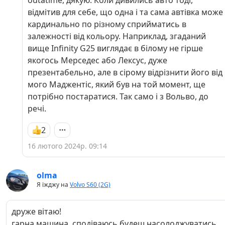
outatime, дякую. Коли дивились авто тоді,
відмітив для себе, що одна і та сама автівка може
кардинально по різному сприйматись в
залежності від кольору. Наприклад, згаданий
вище Infinity G25 виглядає в білому не гірше
якогось Мерседес або Лексус, дуже
презентабельно, але в сірому відрізнити його від
мого Маджентіс, який був на той момент, ще
потрібно постаратися. Так само і з Вольво, до
речі.
2
16 лютого 2024р. 09:14
olma
Я їжджу на
Volvo S60 (2G)
друже вітаю!
гарна машина, сподіваюсь будеш насолоджуватись.