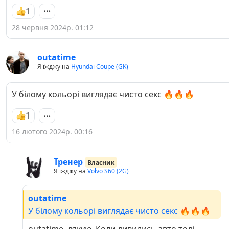
1
28 червня 2024р. 01:12
outatime
Я їжджу на
Hyundai Coupe (GK)
У білому кольорі виглядає чисто секс 🔥🔥🔥
1
16 лютого 2024р. 00:16
Тренер
Власник
Я їжджу на
Volvo S60 (2G)
outatime
У білому кольорі виглядає чисто секс 🔥🔥🔥