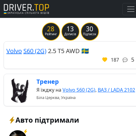
28
13
30
Previous
Ne
Рейтинг
Дописів
Підписок
Volvo
S60 (2G)
2.5 T5 AWD 🇸🇪
5
187
Тренер
Я їжджу на
Volvo S60 (2G)
,
ВАЗ / LADA 2102
Біла Церква, Україна
Авто підтримали