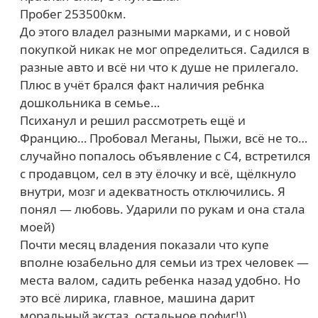
Пробег 253500км.
До этого владел разными марками, и с новой
покупкой никак не мог определиться. Садился в
разные авто и всё ни что к душе не прилегало.
Плюс в учёт брался факт наличия ребнка
дошкольника в семье…
Психанул и решил рассмотреть ещё и
Францию… Пробовал Меганы, Пыжи, всё не то…
случайно попалось объявление с С4, встретился
с продавцом, сел в эту ёлочку и всё, щёлкнуло
внутри, мозг и адекватность отключились. Я
понял — любовь. Ударили по рукам и она стала
моей)
Почти месяц владения показали что купе
вполне юзабельно для семьи из трех человек —
места валом, садить ребенка назад удобно. Но
это всё лирика, главное, машина дарит
моральный экстаз, остальное пофиг!))