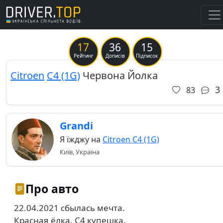
17
36
15
Previous
Ne
Рейтинг
Дописів
Підписок
Citroen
C4 (1G)
Червона Йолка
3
83
Grandi
Я їжджу на
Citroen C4 (1G)
Київ, Україна
Про авто
22.04.2021 сбылась мечта.
Красная ёлка, С4 купешка.