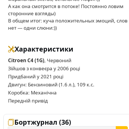
А как она смотрится в потоке! Постоянно ловим
сторонние взгляды)
В общем итог: куча положительных эмоций, слов
нет — одни слюни:))
Характеристики
Citroen C4 (1G)
, Червоний
Зійшов з конвеєра у 2006 році
Придбаний у 2021 році
Двигун: Бензиновий (1.6 л.), 109 к.с.
Коробка: Механічна
Передній привід
Бортжурнал (36)