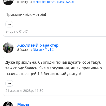
Я їжджу на
Mercedes-Benz C-class (W205)
Приємних кілометрів!
вчора о 01:47
Жахливий_характер
Я їжджу на
Nissan X-Trail II
Дуже прикольна. Сьогодні почав шукати собі таку),
теж сподобалась. Яке маркування, чи як правильно
називається цей 1.6 бензиновий двигун?
21 жовтня 2023р. 16:30
Mopar