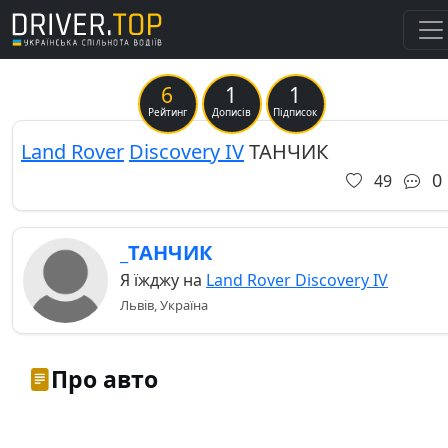
6
1
1
Previous
Ne
Рейтинг
Дописів
Підписок
Land Rover
Discovery IV
ТАНЧИК
0
49
_ТАНЧИК
Я їжджу на
Land Rover Discovery IV
Львів, Україна
Про авто