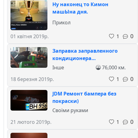
Ну наконец то Кимон
машЫна дня.
Прикол
0
1
01 квітня 2019р.
Заправка заправленного
кондиционера…
Інше
76,000 км.
0
1
18 березня 2019р.
JDM Ремонт бампера без
покраски)
Своїми руками
0
1
21 лютого 2019р.