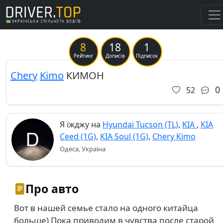
8
18
1
Previous
Ne
Рейтинг
Дописів
Підписок
Chery
Kimo
КИМОН
0
52
Я їжджу на
Hyundai Tucson (TL)
,
KIA
,
KIA
Ceed (1G)
,
KIA Soul (1G)
,
Chery Kimo
Одеса, Україна
Про авто
Вот в нашей семье стало на одного китайца
больше) Пока приводим в чувства после старой