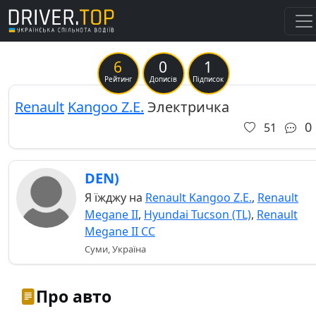
6
0
1
Рейтинг
Дописів
Підписок
Renault
Kangoo Z.E.
Электричка
0
51
DEN)
Я їжджу на
Renault Kangoo Z.E.
,
Renault
Megane II
,
Hyundai Tucson (TL)
,
Renault
Megane II CC
Суми, Україна
Про авто