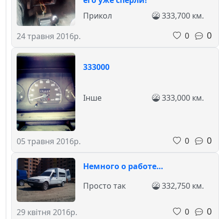
его уже спёрли!
Прикол
333,700 км.
0
0
24 травня 2016р.
333000
Інше
333,000 км.
0
0
05 травня 2016р.
Немного о работе…
Просто так
332,750 км.
0
0
29 квітня 2016р.