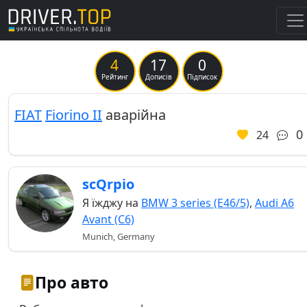
4
17
0
Previous
Ne
Рейтинг
Дописів
Підписок
FIAT
Fiorino II
аварійна
0
24
scQrpio
Я їжджу на
BMW 3 series (E46/5)
,
Audi A6
Avant (C6)
Munich, Germany
Про авто