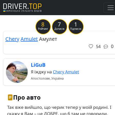
8
7
1
Рейтинг
Дописів
Підписок
Chery
Amulet
Амулет
0
54
LiGuB
Я їжджу на
Chery Amulet
Апостолове, Україна
Про авто
Так вже вийшло, що черик тепер у моїй родині. І
скажу я Вам – це ДОБРЕ. що б там не говорили,