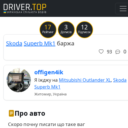
17
3
12
Previous
Ne
Рейтинг
Дописів
Підписок
Skoda
Superb Mk1
баржа
0
93
offigen4ik
Я їжджу на
Mitsubishi Outlander XL
,
Skoda
Superb Mk1
Житомир, Україна
Про авто
Скоро почну писати що таке ваг