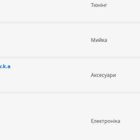
Тюнінг
Мийка
v.k.a
Аксесуари
Електроніка