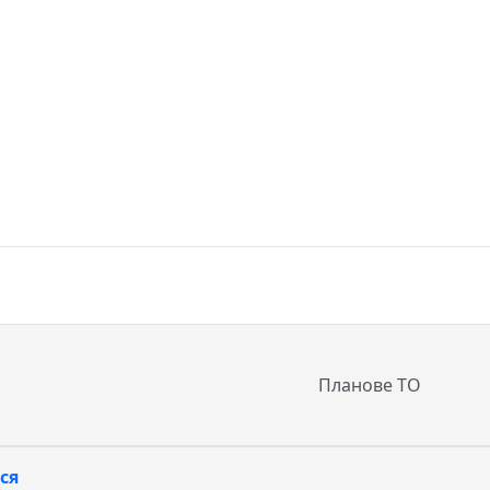
Планове ТО
ся