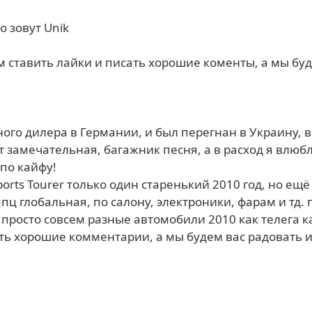
о зовут Unik
м ставить лайки и писать хорошие коменты, а мы бу
го дилера в Германии, и был перегнан в Украину, 
т замечательная, багажник песня, а в расход я влюб
по кайфу!
ports Tourer только один старенький 2010 год, но ещ
ппц глобальная, по салону, электроники, фарам и тд
о просто совсем разные автомобили 2010 как телега 
ать хорошие комментарии, а мы будем вас радовать