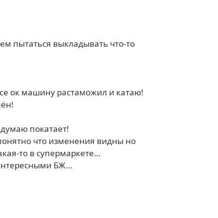
дем пытаться выкладывать что-то
все ок машину растаможил и катаю!
лён!
ё думаю покатает!
. понятно что изменения видны но
какая-то в супермаркете…
 интересными БЖ…