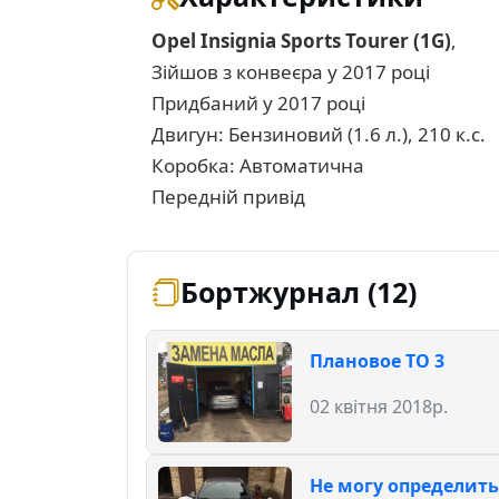
Opel Insignia Sports Tourer (1G)
,
Зійшов з конвеєра у 2017 році
Придбаний у 2017 році
Двигун: Бензиновий (1.6 л.), 210 к.с.
Коробка: Автоматична
Передній привід
Бортжурнал (12)
Плановое ТО 3
02 квітня 2018р.
Не могу определить