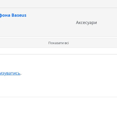
фона Baseus
Аксесуари
Показати всі
изуватись
.