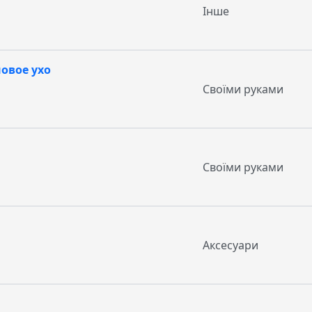
Інше
овое ухо
Своїми руками
Своїми руками
Аксесуари