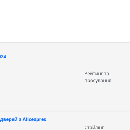
024
Рейтинг та
просування
верей з Alicexpres
Стайлінг