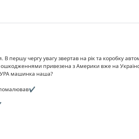
 В першу чергу увагу звертав на рік та коробку авто
пошкодженнями привезена з Америки вже на Українсь
 і УРА машинка наша?
е помалював✔️
️