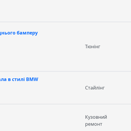
днього бамперу
Тюнінг
ла в стилі BMW
Стайлінг
Кузовний
ремонт