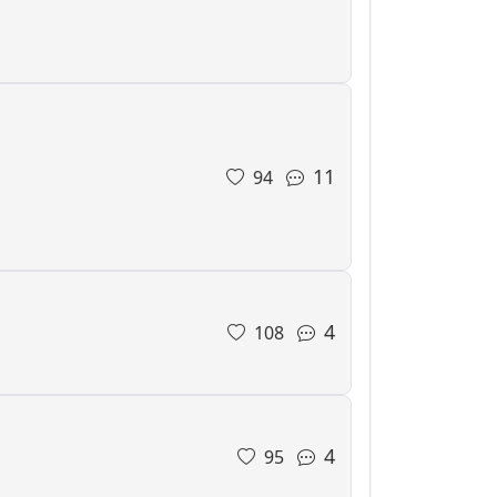
11
94
4
108
4
95