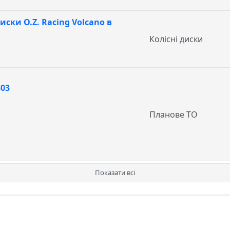
ски O.Z. Racing Volcano в
Колісні диски
303
Планове ТО
Показати всі