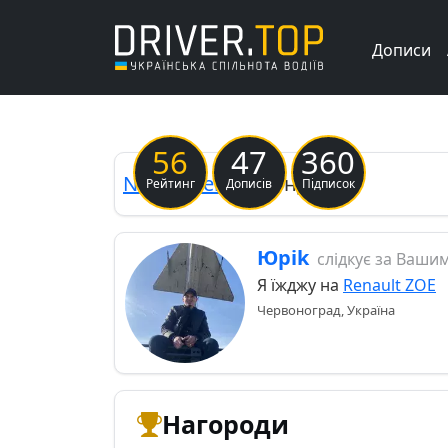
Дописи
Previous
56
47
360
Nissan
Versa
Блонда🇺🇦
Рейтинг
Дописів
Підписок
Юріk
слідкує за Ваши
Я їжджу на
Renault ZOE
Червоноград, Україна
Нагороди