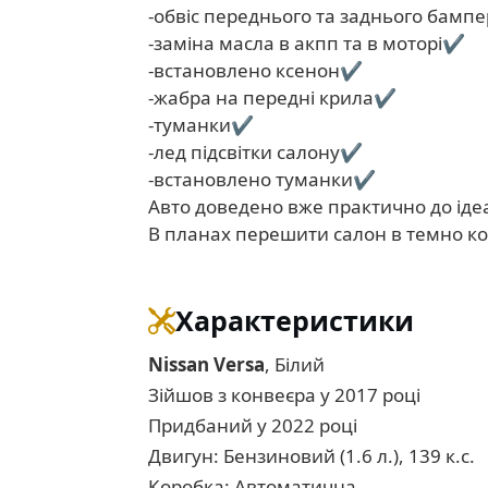
-обвіс переднього та заднього бамп
-заміна масла в акпп та в моторі✔️
-встановлено ксенон✔️
-жабра на передні крила✔️
-туманки✔️
-лед підсвітки салону✔️
-встановлено туманки✔️
Авто доведено вже практично до ідеа
В планах перешити салон в темно ко
Характеристики
Nissan Versa
, Білий
Зійшов з конвеєра у 2017 році
Придбаний у 2022 році
Двигун: Бензиновий (1.6 л.), 139 к.с.
Коробка: Автоматична