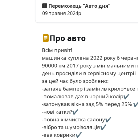
Переможець "Авто дня"
09 травня 2024р
Про авто
Всім привіт!
машинка куплена 2022 року 6 червня.
90000 км 2017 року з мінімальними 
день просиділи в сервісному центрі
за цей час було зроблено:
-запаяв бампер і замінив крило+вс
-помалював дах в чорний колір✔️
-затонував вікна зад 5% перед 25% ✔
-нові катки?✔️
-повна хімчистка салону✔️
-вібро та шумоізоляція✔️
-ева коврики✔️