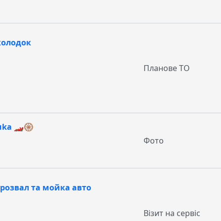
колодок
Планове ТО
ka 🏎️🛞
Фото
 розвал та мойка авто
Візит на сервіс