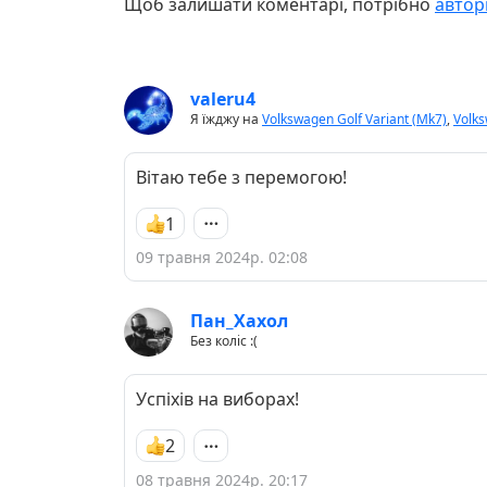
Щоб залишати коментарі, потрібно
автор
valeru4
Я їжджу на
Volkswagen Golf Variant (Mk7)
,
Volks
Вітаю тебе з перемогою!
1
09 травня 2024р. 02:08
Пан_Хахол
Без коліс :(
Успіхів на виборах!
2
08 травня 2024р. 20:17