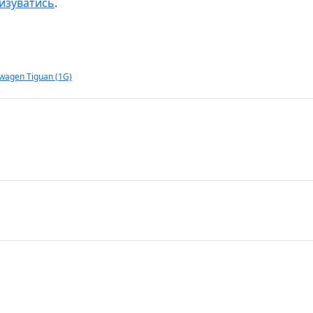
изуватись
.
wagen Tiguan (1G)