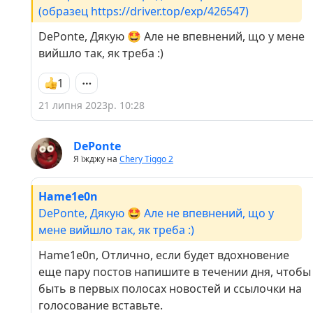
(образец https://driver.top/exp/426547)
DePonte, Дякую 🤩 Але не впевнений, що у мене
вийшло так, як треба :)
1
21 липня 2023р. 10:28
DePonte
Я їжджу на
Chery Tiggo 2
Hame1e0n
DePonte, Дякую 🤩 Але не впевнений, що у
мене вийшло так, як треба :)
Hame1e0n, Отлично, если будет вдохновение
еще пару постов напишите в течении дня, чтобы
быть в первых полосах новостей и ссылочки на
голосование вставьте.