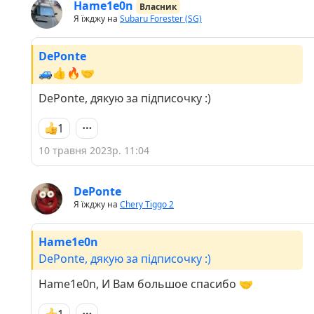
Hame1e0n
Власник
Я їжджу на
Subaru Forester (SG)
DePonte
🚙👍🔥🤝
DePonte, дякую за підписочку :)
1
10 травня 2023р. 11:04
DePonte
Я їжджу на
Chery Tiggo 2
Hame1e0n
DePonte, дякую за підписочку :)
Hame1e0n, И Вам большое спасибо 🤝
1