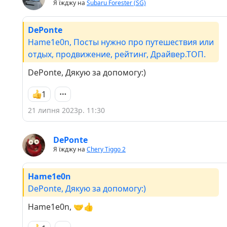
Я їжджу на
Subaru Forester (SG)
DePonte
Hame1e0n, Посты нужно про путешествия или
отдых, продвижение, рейтинг, Драйвер.ТОП.
DePonte, Дякую за допомогу:)
1
21 липня 2023р. 11:30
DePonte
Я їжджу на
Chery Tiggo 2
Hame1e0n
DePonte, Дякую за допомогу:)
Hame1e0n, 🤝👍