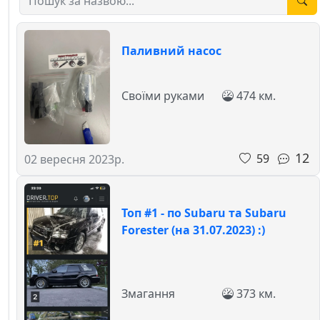
Паливний насос
Своїми руками
474 км.
12
59
02 вересня 2023р.
Топ #1 - по Subaru та Subaru
Forester (на 31.07.2023) :)
Змагання
373 км.