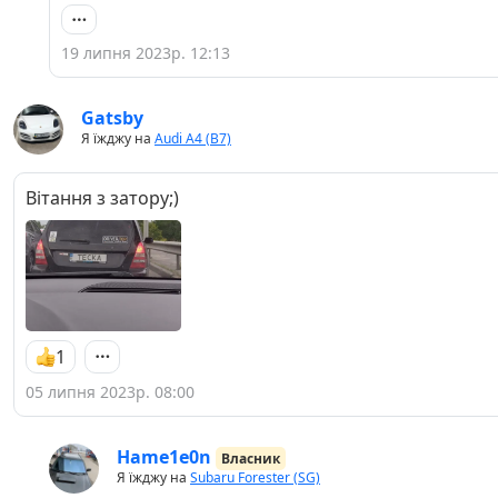
19 липня 2023р. 12:13
Gatsby
Я їжджу на
Audi A4 (B7)
Вітання з затору;)
1
05 липня 2023р. 08:00
Hame1e0n
Власник
Я їжджу на
Subaru Forester (SG)