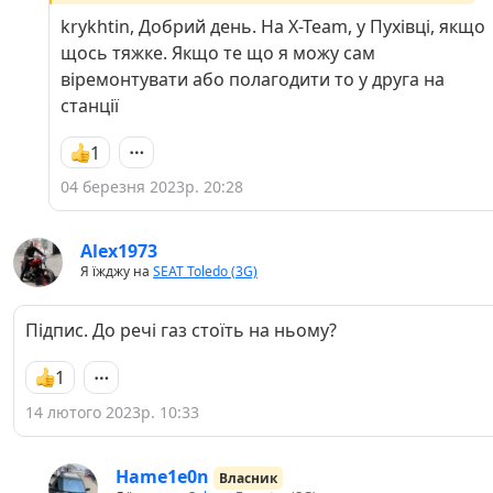
krykhtin, Добрий день. На X-Team, у Пухівці, якщо
щось тяжке. Якщо те що я можу сам
віремонтувати або полагодити то у друга на
станції
1
04 березня 2023р. 20:28
Alex1973
Я їжджу на
SEAT Toledo (3G)
Підпис. До речі газ стоїть на ньому?
1
14 лютого 2023р. 10:33
Hame1e0n
Власник