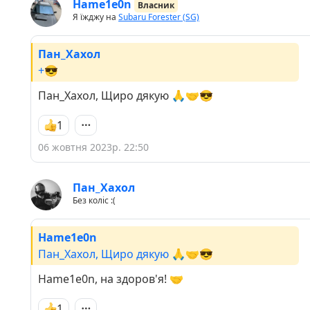
Hame1e0n
Власник
Я їжджу на
Subaru Forester (SG)
Пан_Хахол
+😎
Пан_Хахол, Щиро дякую 🙏🤝😎
1
06 жовтня 2023р. 22:50
Пан_Хахол
Без коліс :(
Hame1e0n
Пан_Хахол, Щиро дякую 🙏🤝😎
Hame1e0n, на здоров'я! 🤝
1