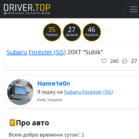
35
27
46
Previous
Ne
Рейтинг
Дописів
Підписок
Subaru
Forester (SG)
20ХТ “Subik”
27
240
Hame1e0n
Я їжджу на
Subaru Forester (SG)
Київ, Україна
Про авто
Всем добро времени суток! :)