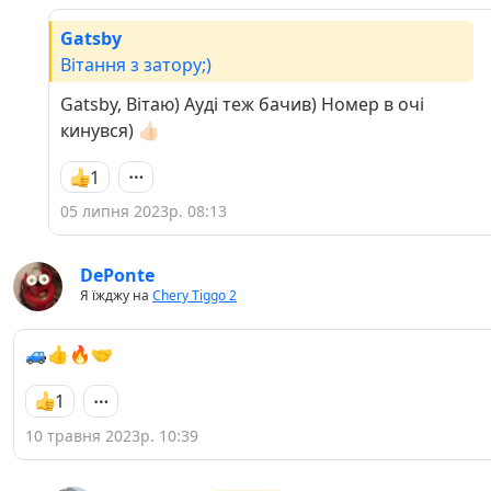
Gatsby
Вітання з затору;)
Gatsby, Вітаю) Ауді теж бачив) Номер в очі
кинувся) 👍🏻
1
05 липня 2023р. 08:13
DePonte
Я їжджу на
Chery Tiggo 2
🚙👍🔥🤝
1
10 травня 2023р. 10:39