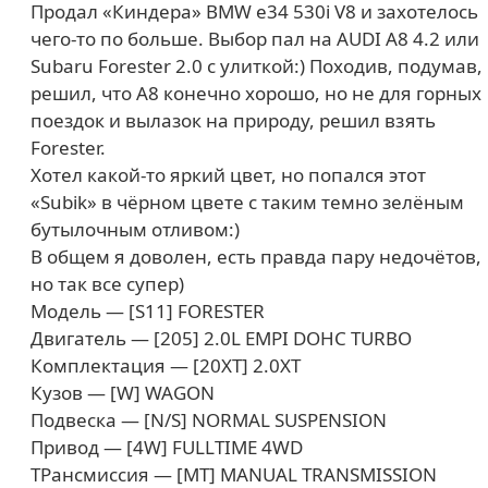
Продал «Киндера» BMW e34 530i V8 и захотелось
чего-то по больше. Выбор пал на AUDI A8 4.2 или
Subaru Forester 2.0 с улиткой:) Походив, подумав,
решил, что А8 конечно хорошо, но не для горных
поездок и вылазок на природу, решил взять
Forester.
Хотел какой-то яркий цвет, но попался этот
«Subik» в чёрном цвете с таким темно зелёным
бутылочным отливом:)
В общем я доволен, есть правда пару недочётов,
но так все супер)
Модель — [S11] FORESTER
Двигатель — [205] 2.0L EMPI DOHC TURBO
Комплектация — [20XT] 2.0XT
Кузов — [W] WAGON
Подвеска — [N/S] NORMAL SUSPENSION
Привод — [4W] FULLTIME 4WD
ТРансмиссия — [MT] MANUAL TRANSMISSION