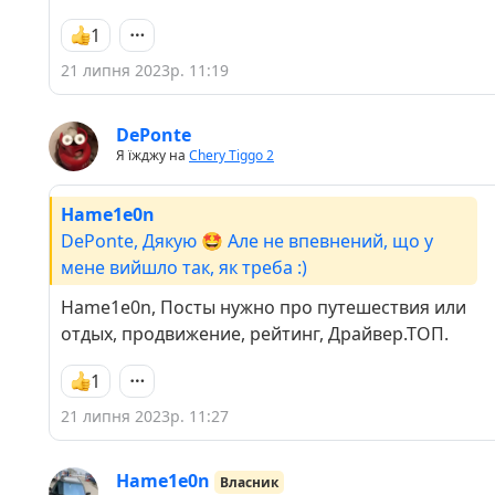
1
21 липня 2023р. 11:19
DePonte
Я їжджу на
Chery Tiggo 2
Hame1e0n
DePonte, Дякую 🤩 Але не впевнений, що у
мене вийшло так, як треба :)
Hame1e0n, Посты нужно про путешествия или
отдых, продвижение, рейтинг, Драйвер.ТОП.
1
21 липня 2023р. 11:27
Hame1e0n
Власник