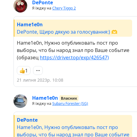
DePonte
Я їжджу на
Chery Tiggo 2
Hame1e0n
DePonte, Щиро дякую за голосування:) 🫶
Hame1e0n, Нужно опубликовать пост про
выборы, что бы народ знал про Ваше событие
(образец
https://driver.top/exp/426547)
1
21 липня 2023р. 10:08
Hame1e0n
Власник
Я їжджу на
Subaru Forester (SG)
DePonte
Hame1e0n, Нужно опубликовать пост про
выборы, что бы народ знал про Ваше событие