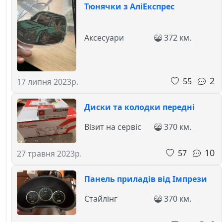
Тюнячки з АліЕкспрес
Аксесуари
372 км.
2
55
17 липня 2023р.
Диски та колодки передні
Візит на сервіс
370 км.
10
57
27 травня 2023р.
Панель приладів від Імпрези
Стайлінг
370 км.