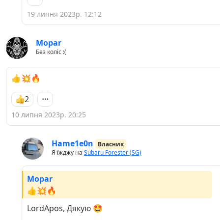
19 липня 2023р. 12:12
Mopar
Без коліс :(
👍💥🔥
2
10 липня 2023р. 20:25
Hame1e0n
Власник
Я їжджу на
Subaru Forester (SG)
Mopar
👍💥🔥
LordApos, Дякую 🤩