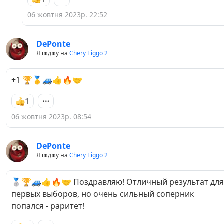
06 жовтня 2023р. 22:52
DePonte
Я їжджу на
Chery Tiggo 2
+1 🏆🥇🚙👍🔥🤝
1
06 жовтня 2023р. 08:54
DePonte
Я їжджу на
Chery Tiggo 2
🥈🏆🚙👍🔥🤝 Поздравляю! Отличный результат для
первых выборов, но очень сильный соперник
попался - раритет!