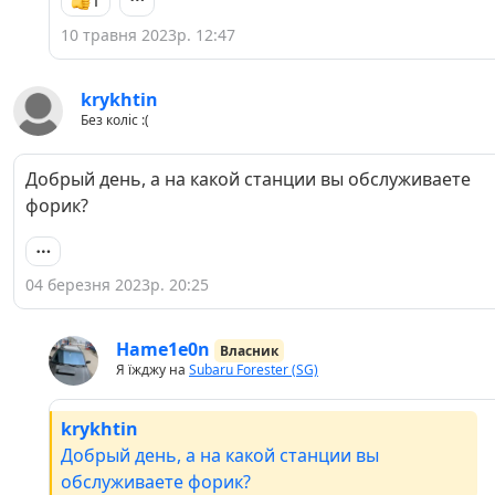
10 травня 2023р. 12:47
krykhtin
Без коліс :(
Добрый день, а на какой станции вы обслуживаете
форик?
04 березня 2023р. 20:25
Hame1e0n
Власник
Я їжджу на
Subaru Forester (SG)
krykhtin
Добрый день, а на какой станции вы
обслуживаете форик?