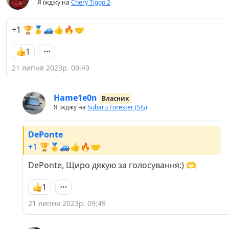
Я їжджу на
Chery Tiggo 2
+1 🏆🥇🚙👍🔥🤝
1
21 липня 2023р. 09:49
Hame1e0n
Власник
Я їжджу на
Subaru Forester (SG)
DePonte
+1 🏆🥇🚙👍🔥🤝
DePonte, Щиро дякую за голосування:) 🫶
1
21 липня 2023р. 09:49