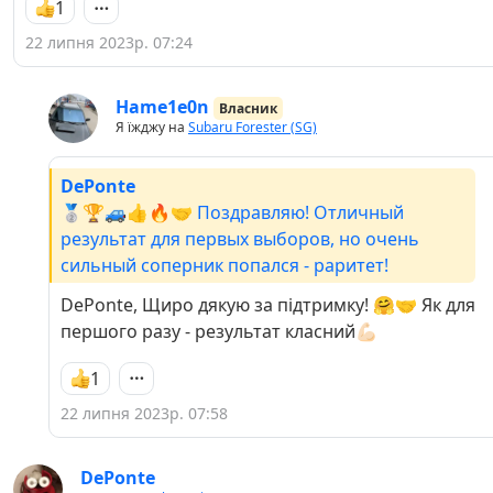
1
22 липня 2023р. 07:24
Hame1e0n
Власник
Я їжджу на
Subaru Forester (SG)
DePonte
🥈🏆🚙👍🔥🤝 Поздравляю! Отличный
результат для первых выборов, но очень
сильный соперник попался - раритет!
DePonte, Щиро дякую за підтримку! 🤗🤝 Як для
першого разу - результат класний💪🏻
1
22 липня 2023р. 07:58
DePonte