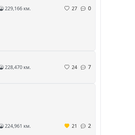
0
229,166 км.
27
7
228,470 км.
24
2
224,961 км.
21