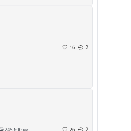
2
16
2
245,600 км.
26