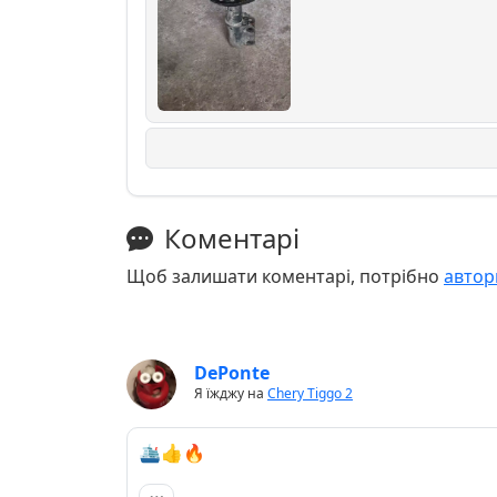
Коментарі
Щоб залишати коментарі, потрібно
автор
DePonte
Я їжджу на
Chery Tiggo 2
🛳👍🔥