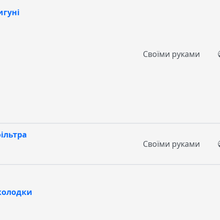
игуні
Своїми руками
ільтра
Своїми руками
колодки