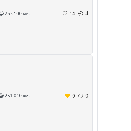
4
253,100 км.
14
0
251,010 км.
9