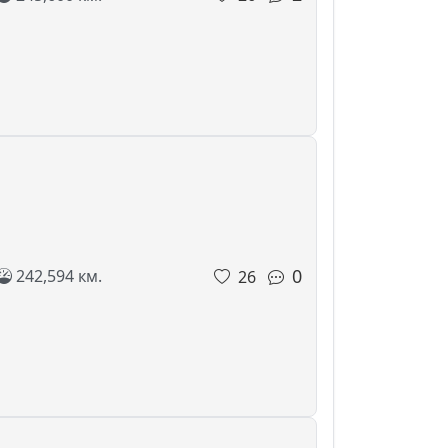
0
242,594 км.
26