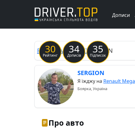
Дописи
30
34
35
Renault
Megane III
MeGaN
Рейтинг
Дописів
Підписок
SERGION
Я їжджу на
Renault Megan
Боярка, Україна
Про авто