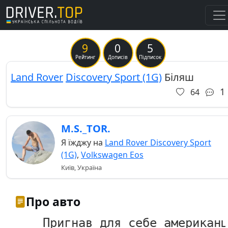
9
0
5
Рейтинг
Дописів
Підписок
Land Rover
Discovery Sport (1G)
Біляш
1
64
M.S._TOR.
Я їжджу на
Land Rover Discovery Sport
(1G)
,
Volkswagen Eos
Київ, Україна
Про авто
Пригнав для себе американц