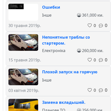
Ошибки
Інше
361,000 км.
0
0
30 травня 2019р.
Непонятные траблы со
стартером.
Електроніка
260,000 км.
0
0
15 травня 2019р.
Плохой запуск на горячую
Інше
0
0
03 квітня 2019р.
Замена вкладышей.
Планове ТО
256,000 км.