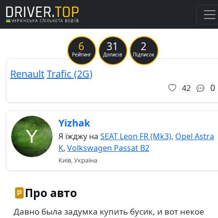
6
31
2
Previous
Ne
Рейтинг
Дописів
Підписок
Renault
Trafic (2G)
0
42
Yizhak
Я їжджу на
SEAT Leon FR (Mk3)
,
Opel Astra
K
,
Volkswagen Passat B2
Київ, Україна
Про авто
Давно была задумка купить бусик, и вот некое