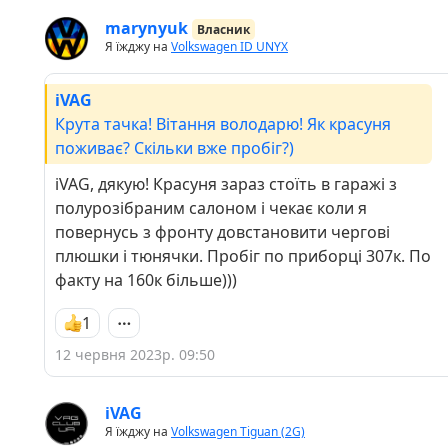
marynyuk
Власник
Я їжджу на
Volkswagen ID UNYX
iVAG
Крута тачка! Вітання володарю! Як красуня
поживає? Скільки вже пробіг?)
iVAG, дякую! Красуня зараз стоїть в гаражі з
полурозібраним салоном і чекає коли я
повернусь з фронту довстановити чергові
плюшки і тюнячки. Пробіг по приборці 307к. По
факту на 160к більше)))
1
12 червня 2023р. 09:50
iVAG
Я їжджу на
Volkswagen Tiguan (2G)