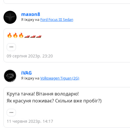
maxon8
Я їжджу на
Ford Focus III Sedan
🔥🔥🔥🏎🏎🏎
09 серпня 2023р. 23:20
iVAG
Я їжджу на
Volkswagen Tiguan (2G)
Крута тачка! Вітання володарю!
Як красуня поживає? Скільки вже пробіг?)
11 червня 2023р. 14:17