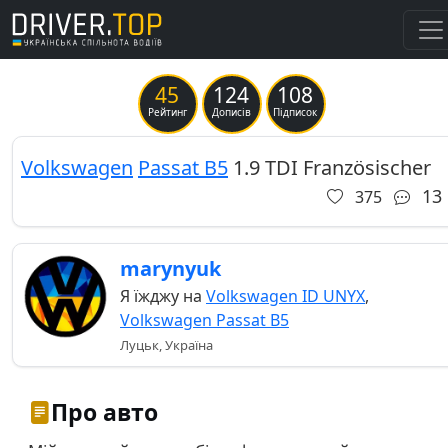
45
124
108
Previous
Ne
Рейтинг
Дописів
Підписок
Volkswagen
Passat B5
1.9 TDI Französischer
13
375
marynyuk
Я їжджу на
Volkswagen ID UNYX
,
Volkswagen Passat B5
Луцьк, Україна
Про авто