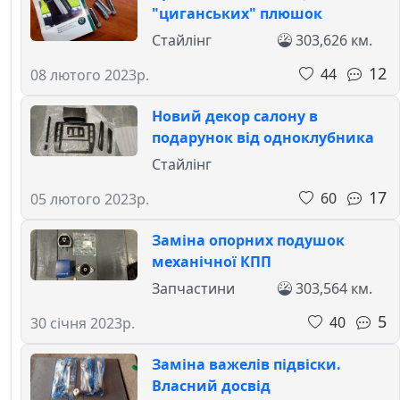
"циганських" плюшок
Стайлінг
303,626 км.
12
44
08 лютого 2023р.
Новий декор салону в
подарунок від одноклубника
Стайлінг
17
60
05 лютого 2023р.
Заміна опорних подушок
механічної КПП
Запчастини
303,564 км.
5
40
30 січня 2023р.
Заміна важелів підвіски.
Власний досвід