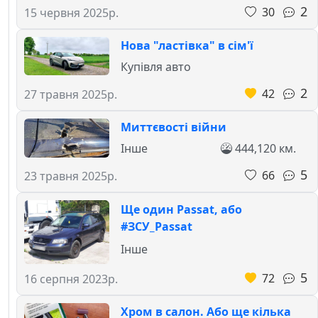
2
30
15 червня 2025р.
Нова "ластівка" в сім'ї
Купівля авто
2
42
27 травня 2025р.
Миттєвості війни
Інше
444,120 км.
5
66
23 травня 2025р.
Ще один Passat, або
#ЗСУ_Passat
Інше
5
72
16 серпня 2023р.
Хром в салон. Або ще кілька