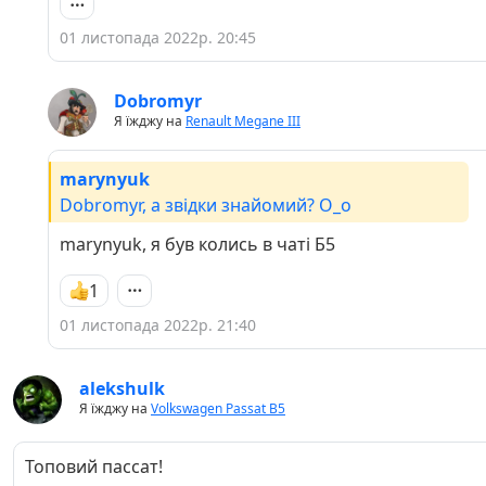
01 листопада 2022р. 20:45
Dobromyr
Я їжджу на
Renault Megane III
marynyuk
Dobromyr, а звідки знайомий? О_о
marynyuk, я був колись в чаті Б5
1
01 листопада 2022р. 21:40
alekshulk
Я їжджу на
Volkswagen Passat B5
Топовий пассат!