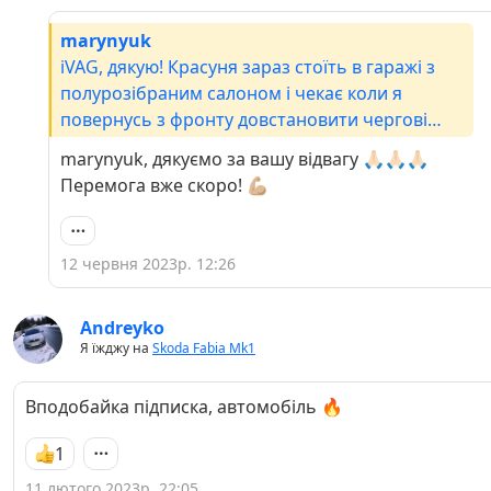
marynyuk
iVAG, дякую! Красуня зараз стоїть в гаражі з
полурозібраним салоном і чекає коли я
повернусь з фронту довстановити чергові
плюшки і тюнячки. Пробіг по приборці 307к.
marynyuk, дякуємо за вашу відвагу 🙏🏻🙏🏻🙏🏻
По факту на 160к більше)))
Перемога вже скоро! 💪🏼
12 червня 2023р. 12:26
Andreyko
Я їжджу на
Skoda Fabia Mk1
Вподобайка підписка, автомобіль 🔥
1
11 лютого 2023р. 22:05