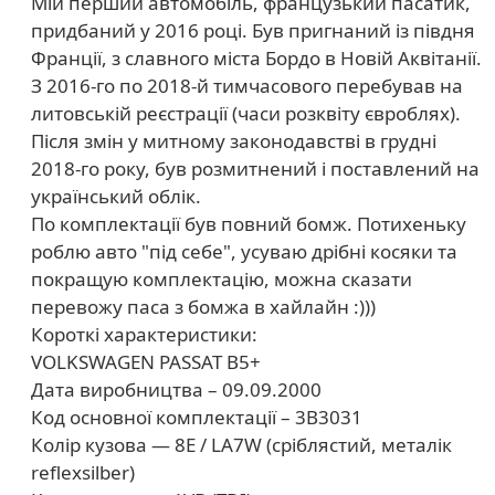
Мій перший автомобіль, французький пасатик,
придбаний у 2016 році. Був пригнаний із півдня
Франції, з славного міста Бордо в Новій Аквітанії.
З 2016-го по 2018-й тимчасового перебував на
литовській реєстрації (часи розквіту євроблях).
Після змін у митному законодавстві в грудні
2018-го року, був розмитнений і поставлений на
український облік.
По комплектації був повний бомж. Потихеньку
роблю авто "під себе", усуваю дрібні косяки та
покращую комплектацію, можна сказати
перевожу паса з бомжа в хайлайн :)))
Короткі характеристики:
VOLKSWAGEN PASSAT B5+
Дата виробництва – 09.09.2000
Код основної комплектації – 3B3031
Колір кузова — 8E / LA7W (сріблястий, металік
reflexsilber)