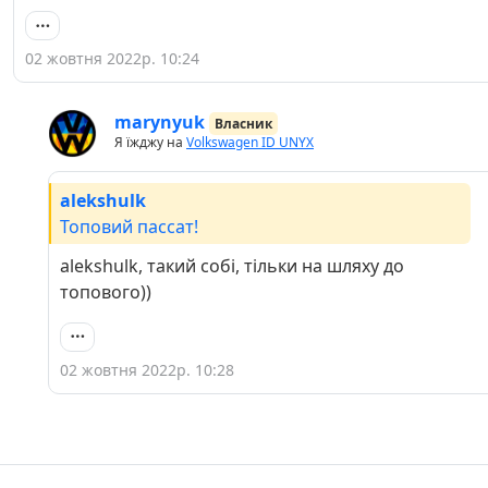
02 жовтня 2022р. 10:24
marynyuk
Власник
Я їжджу на
Volkswagen ID UNYX
alekshulk
Топовий пассат!
alekshulk, такий собі, тільки на шляху до
топового))
02 жовтня 2022р. 10:28