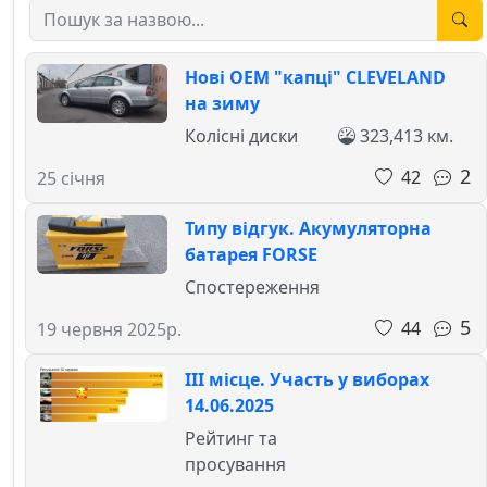
Нові ОЕМ "капці" CLEVELAND
на зиму
Колісні диски
323,413 км.
2
42
25 січня
Типу відгук. Акумуляторна
батарея FORSE
Спостереження
5
44
19 червня 2025р.
ІІІ місце. Участь у виборах
14.06.2025
Рейтинг та
просування