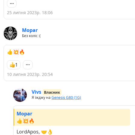
25 липня 2023р. 18:06
Mopar
Без коліс :(
👍💥🔥
1
10 липня 2023р. 20:54
Vivs
Власник
Я їжджу на
Genesis G80 (1G)
Mopar
👍💥🔥
LordApos, 🤝👌