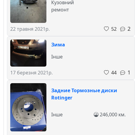
Кузовний
ремонт
2
52
22 травня 2021р.
Зима
Інше
1
44
17 березня 2021р.
Задние Тормозные диски
Rotinger
Інше
246,000 км.