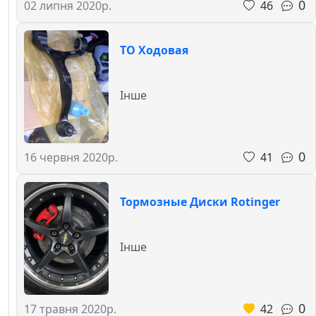
0
46
02 липня 2020р.
ТО Ходовая
Інше
0
41
16 червня 2020р.
Тормозные Диски Rotinger
Інше
0
42
17 травня 2020р.