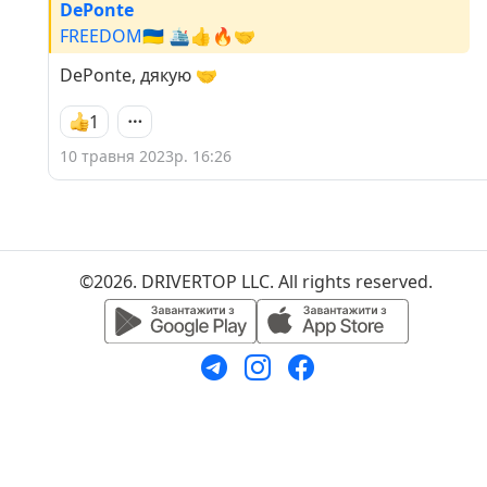
DePonte
FREEDOM🇺🇦 🛳️👍🔥🤝
DePonte, дякую 🤝
1
10 травня 2023р. 16:26
©2026. DRIVERTOP LLC. All rights reserved.