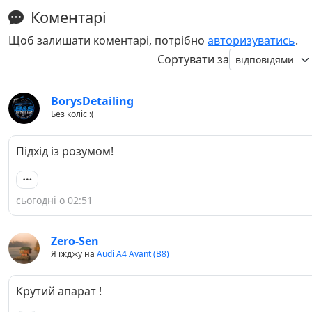
Коментарі
Щоб залишати коментарі, потрібно
авторизуватись
.
Сортувати за
BorysDetailing
Без коліс :(
Підхід із розумом!
сьогодні о 02:51
Zero-Sen
Я їжджу на
Audi A4 Avant (B8)
Крутий апарат !