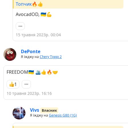
Топчик🔥👍
AvocadOD, 🇺🇦💪
15 травня 2023р. 00:04
DePonte
Я їжджу на
Chery Tiggo 2
FREEDOM🇺🇦 🛳️👍🔥🤝
1
10 травня 2023р. 16:16
Vivs
Власник
Я їжджу на
Genesis G80 (1G)