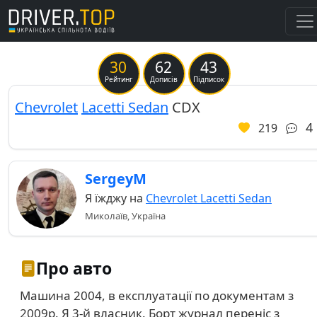
30
62
43
Previous
Ne
Рейтинг
Дописів
Підписок
Chevrolet
Lacetti Sedan
CDX
4
219
SergeyM
Я їжджу на
Chevrolet Lacetti Sedan
Миколаїв, Україна
Про авто
Машина 2004, в експлуатації по документам з
2009р. Я 3-й власник. Борт журнал переніс з