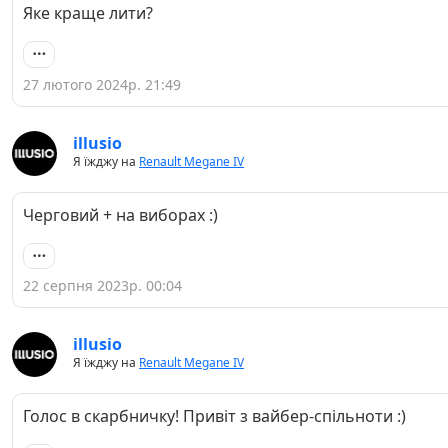
Яке краще лити?
27 лютого 2024р. 21:49
illusio
Я їжджу на
Renault Megane IV
Черговий + на виборах :)
22 серпня 2023р. 00:04
illusio
Я їжджу на
Renault Megane IV
Голос в скарбничку! Привіт з вайбер-спільноти :)