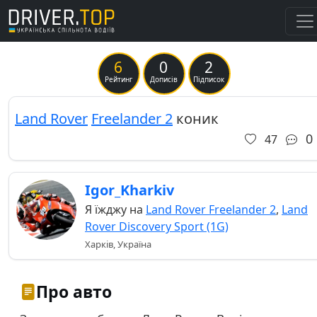
6
0
2
Previous
Ne
Рейтинг
Дописів
Підписок
Land Rover
Freelander 2
коник
0
47
Igor_Kharkiv
Я їжджу на
Land Rover Freelander 2
,
Land
Rover Discovery Sport (1G)
Харків, Україна
Про авто