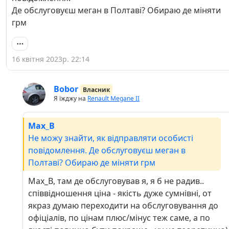
Де обслуговуєш меган в Полтаві? Обираю де міняти
грм
16 квітня 2023р. 22:14
Bobor
Власник
Я їжджу на
Renault Megane II
Max_B
Не можу знайти, як відправляти особисті
повідомлення. Де обслуговуєш меган в
Полтаві? Обираю де міняти грм
Max_B, там де обслуговував я, я б не радив..
співвідношення ціна - якість дуже сумнівні, от
якраз думаю переходити на обслуговування до
офіціалів, по цінам плюс/мінус теж саме, а по