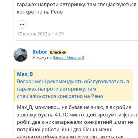
гаражах напроти авторинку, там спеціалізуються
конкретно на Рено
17 квітня 2023р. 14:29
Bobor
Власник
Я їжджу на
Renault Megane II
Max_B
Borbor, мені рекомендують обслуговуватись в
гаражах напроти авторинку, там
спеціалізуються конкретно на Рено
Max_B, можливо... не бував не знаю, я як робив
ходовку, був на 4 СТО чисто щоб зрозуміти фронт
робіт, два з них впарювали конкретний шмат не
потрібної роботи, інші два більш-менш
адекватно обмалювали ситуацію.. якось так.