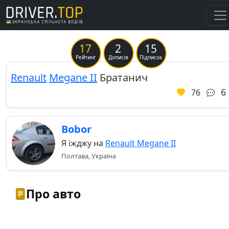
17
2
15
Рейтинг
Дописів
Підписок
Renault
Megane II
Братанич
6
76
Bobor
Я їжджу на
Renault Megane II
Полтава, Україна
Про авто