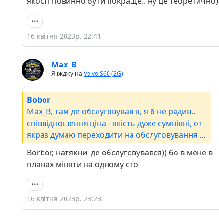
якості повинно бути покраще.. ну це теоретично)
16 квітня 2023р. 22:41
Max_B
Я їжджу на
Volvo S60 (2G)
Bobor
Max_B, там де обслуговував я, я б не радив..
співвідношення ціна - якість дуже сумнівні, от
якраз думаю переходити на обслуговування до
офіціалів, по цінам плюс/мінус теж саме, а по
Borbor, натякни, де обслуговувався)) бо в мене в
якості повинно бути покраще.. ну це
планах міняти на одному сто
теоретично)
16 квітня 2023р. 23:23