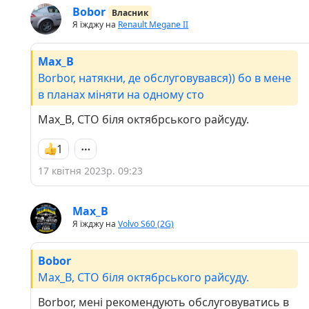
Bobor
Власник
Я їжджу на
Renault Megane II
Max_B
Borbor, натякни, де обслуговувався)) бо в мене
в планах міняти на одному сто
Max_B, СТО біля октябрського райсуду.
1
17 квітня 2023р. 09:23
Max_B
Я їжджу на
Volvo S60 (2G)
Bobor
Max_B, СТО біля октябрського райсуду.
Borbor, мені рекомендують обслуговуватись в