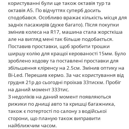
користуванні були ще також октавія тур та
октавія А5. По відчуттях суперб досить
сподобався. Особливо вражає кількість місця для
задніх пасажирів (дуже багато). Після покупки
змінив колеса на R17, машина стала жорсткіша
але на вигляд мені так більше подобається.
Поставив проставки, щоб зробити трошки
ширшу колію для кращої керованості 15мм. Було
зроблено ходову та поставлені проставки для
збільшення кліренсу на 2.5см. Змінив оптику на
Bi-Led. Перешив кермо. За час користування від
грудня 21р до сьогодні проїхав 33тискм. Пробіг
на даний момент 333тис.
З недоліків на даний момент появляються
рижики по днищі авто та кришці багажника,
також є потертості по салону з водійської
сторони, що планую також виправити
найближчим часом.