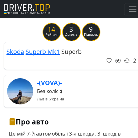
14
3
9
Previous
Ne
Рейтинг
Дописів
Підписок
Skoda
Superb Mk1
Superb
2
69
-(VOVA)-
Без коліс :(
Львів, Україна
Про авто
Це мій 7-й автомобіль і 3-я шкода. Зі шкод в