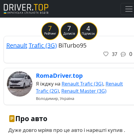
7
7
4
Рейтинг
Дописів
Підписок
Renault
Trafic (3G)
BiTurbo95
0
37
RomaDriver.top
Я їжджу на
Renault Trafic (3G)
,
Renault
Trafic (2G)
,
Renault Master (3G)
Володимир, Україна
Про авто
Дуже довго мріяв про це авто і нарешті купив .