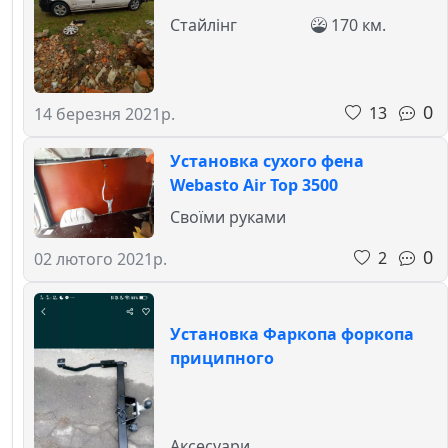
Стайлінг
170 км.
0
13
14 березня 2021р.
Установка сухого фена
Webasto Air Top 3500
Своїми руками
0
2
02 лютого 2021р.
Установка Фаркопа форкопа
приципного
Аксесуари