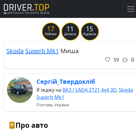
17
11
15
Previous
Ne
Рейтинг
Дописів
Підписок
Skoda
Superb Mk1
Миша
0
59
Сергій_Твердохліб
Я їжджу на
ВАЗ / LADA 2121 4x4 3D
,
Skoda
Superb Mk1
Полтава, Україна
Про авто