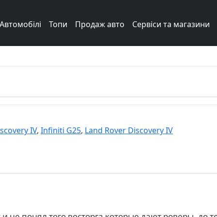
Автомобілі
Топи
Продаж авто
Сервіси та магазини
scovery IV
,
Infiniti G25
,
Land Rover Discovery IV
 и не понял того восторга которые дают роверы, до т