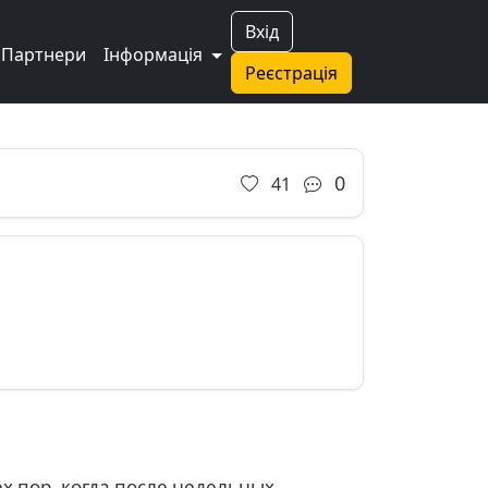
Вхід
Партнери
Інформація
Реєстрація
0
41
ех пор, когда после недельных