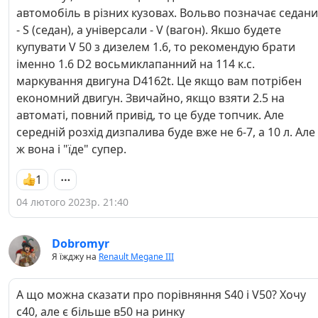
автомобіль в різних кузовах. Вольво позначає седани
- S (седан), а універсали - V (вагон). Якшо будете
купувати V 50 з дизелем 1.6, то рекомендую брати
іменно 1.6 D2 восьмиклапанний на 114 к.с.
маркування двигуна D4162t. Це якщо вам потрібен
економний двигун. Звичайно, якщо взяти 2.5 на
автоматі, повний привід, то це буде топчик. Але
середній розхід дизпалива буде вже не 6-7, а 10 л. Але
ж вона і "їде" супер.
1
04 лютого 2023р. 21:40
Dobromyr
Я їжджу на
Renault Megane III
А що можна сказати про порівняння S40 і V50? Хочу
с40, але є більше в50 на ринку