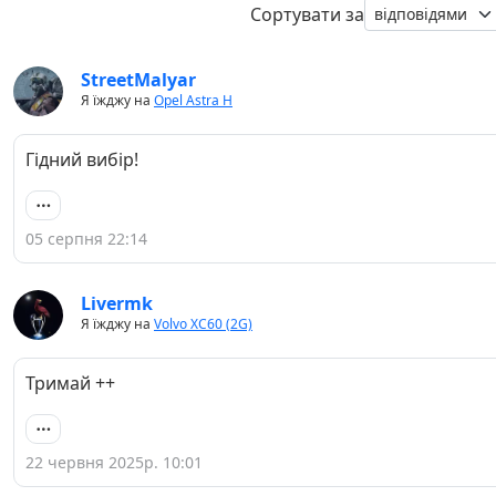
Сортувати за
StreetMalyar
Я їжджу на
Opel Astra H
Гідний вибір!
05 серпня 22:14
Livermk
Я їжджу на
Volvo XC60 (2G)
Тримай ++
22 червня 2025р. 10:01