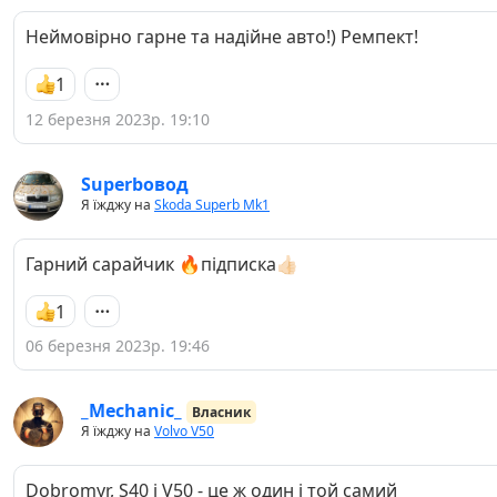
Неймовірно гарне та надійне авто!) Ремпект!
1
12 березня 2023р. 19:10
Superbовод
Я їжджу на
Skoda Superb Mk1
Гарний сарайчик 🔥підписка👍🏻
1
06 березня 2023р. 19:46
_Mechanic_
Власник
Я їжджу на
Volvo V50
Dobromyr, S40 і V50 - це ж один і той самий