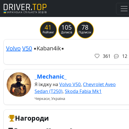
41
105
78
Previous
Ne
Рейтинг
Дописів
Підписок
Volvo
V50
▪︎Kaban4ik▪︎
361
12
_Mechanic_
Я їжджу на
Volvo V50
,
Chevrolet Aveo
Sedan (T250)
,
Skoda Fabia Mk1
Черкаси, Україна
Нагороди