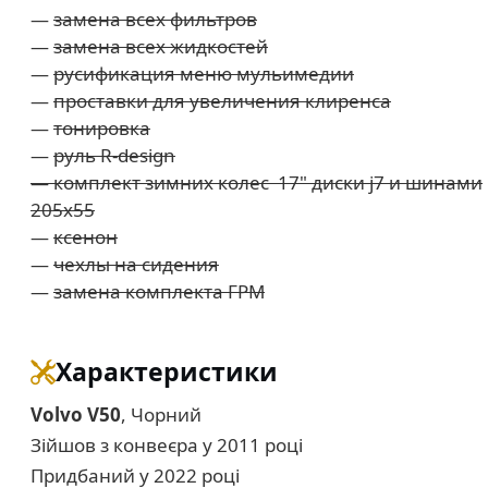
—
замена всех фильтров
—
замена всех жидкостей
—
русификация меню мульимедии
—
проставки для увеличения клиренса
—
тонировка
—
руль R-design
— комплект зимних колес 17" диски j7 и шинами
205х55
—
ксенон
—
чехлы на сидения
—
замена комплекта ГРМ
Характеристики
Volvo V50
, Чорний
Зійшов з конвеєра у 2011 році
Придбаний у 2022 році