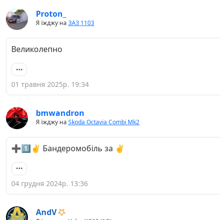
Proton_
Я їжджу на
ЗАЗ 1103
Великолепно
01 травня 2025р. 19:34
bmwandron
Я їжджу на
Skoda Octavia Combi Mk2
➕1️⃣✌️ Бандеромобіль за ✌️
04 грудня 2024р. 13:36
AndV