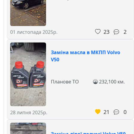
23
2
01 листопада 2025р.
Заміна масла в МКПП Volvo
V50
Планове ТО
232,100 км.
21
0
28 липня 2025р.
Заміна лівої полуосі Volvo V50