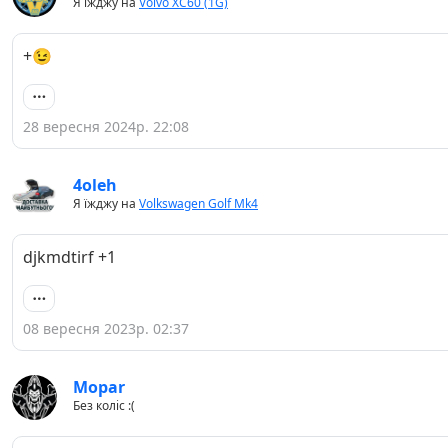
Я їжджу на
Volvo XC60 (1G)
+😉
28 вересня 2024р. 22:08
4oleh
Я їжджу на
Volkswagen Golf Mk4
djkmdtirf +1
08 вересня 2023р. 02:37
Mopar
Без коліс :(