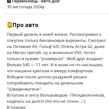
Переможець "Авто дня"
30 листопада 2024р
Про авто
Первый дизель в моей жизни. Рассматривал к
покупке только бензиновые варианты. Смотрел
на Октавию А5, Гольф 5/6, Опель Астра Ш, даже
на Меган третий, ну и возможно V50. Хотел
только в кузове "универсал". Мой друг владеет
Вольво S40 — 11 лет. И я знаю не по наслышке,
что машина крепкая и вмеру комфортная.
Вобщем после долгих раздумий решил
попробовать поездить на дизельном
"Шведенвагене".
Вступаю в секту Вольвоводов - Пятидесятников,
надеюсь на долго! (Но это не точно…;-)
В планах: