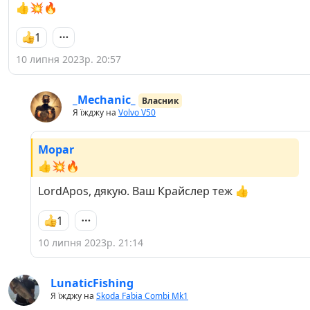
👍💥🔥
1
10 липня 2023р. 20:57
_Mechanic_
Власник
Я їжджу на
Volvo V50
Mopar
👍💥🔥
LordApos, дякую. Ваш Крайслер теж 👍
1
10 липня 2023р. 21:14
LunaticFishing
Я їжджу на
Skoda Fabia Combi Mk1