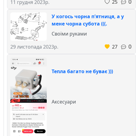
0
25
11 грудня 2023р.
У когось чорна п'ятниця, а у
мене чорна субота (((.
Своїми руками
0
27
29 листопада 2023р.
Тепла багато не буває )))
Аксесуари