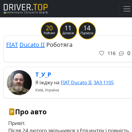
20
11
14
Previous
Ne
Рейтинг
Дописів
Підписок
FIAT
Ducato II
Роботяга
0
116
Т_У_Р
Я їжджу на
FIAT Ducato II
,
ЗАЗ 1105
Київ, Україна
Про авто
Привіт.
Після 24 лютого звільнився з Епіцентру і повність