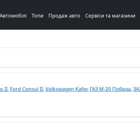
Автомобілі
Топи
Продаж авто
Сервіси та магазини
Next
o II
,
Ford Consul II
,
Volkswagen Kafer
,
ГАЗ М-20 Победа
,
ЗА