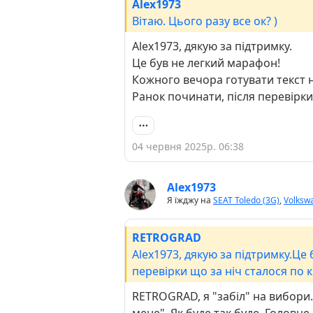
Alex1973
Вітаю. Цього разу все ок? )
Alex1973, дякую за підтримку.
Це був не легкий марафон!
Кожного вечора готувати текст н
Ранок починати, після перевірки щ
04 червня 2025р. 06:38
Alex1973
Я їжджу на
SEAT Toledo (3G)
,
Volkswa
RETROGRAD
Alex1973, дякую за підтримку.Це
перевірки що за ніч сталося по кр
RETROGRAD, я "забіл" на вибори. 
мене". Як буде так буде. Головн