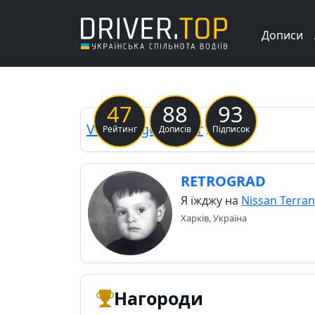
Дописи
Previous
47
88
93
Volkswagen
Kafer
ЖуЖа
Рейтинг
Дописів
Підписок
RETROGRAD
Я їжджу на
Nissan Terran
Харків, Україна
Нагороди