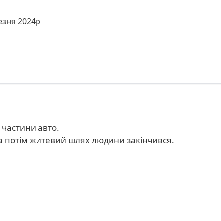
резня 2024р
 частини авто.
а потім житевий шлях людини закінчився.