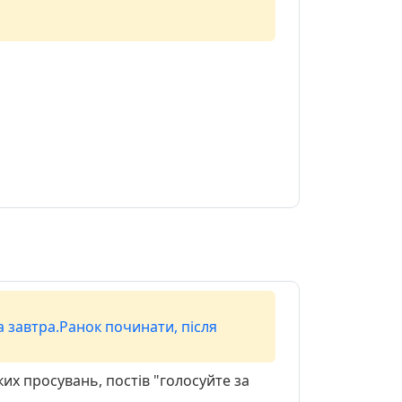
а завтра.Ранок починати, після
ких просувань, постів "голосуйте за