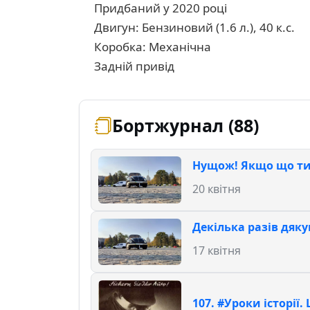
Придбаний у 2020 році
Двигун: Бензиновий (1.6 л.), 40 к.с.
Коробка: Механічна
Задній привід
Бортжурнал (88)
Нущож! Якщо що ти
20 квітня
Декілька разів дяку
17 квітня
107. #Уроки історії