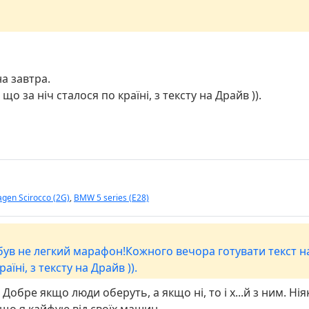
а завтра.
о за ніч сталося по країні, з тексту на Драйв )).
gen Scirocco (2G)
,
BMW 5 series (E28)
 був не легкий марафон!Кожного вечора готувати текст н
аїні, з тексту на Драйв )).
Добре якщо люди оберуть, а якщо ні, то і х...й з ним. Нія
е що я кайфую від своїх машин