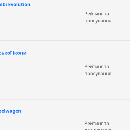
mbi Evolution
Рейтинг та
просування
ської ікони
Рейтинг та
просування
übelwagen
Рейтинг та