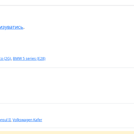
изуватись
.
co (2G)
,
BMW 5 series (E28)
nsul II
,
Volkswagen Kafer