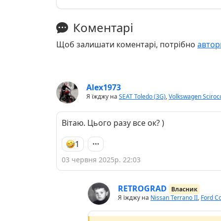
Коментарі
Щоб залишати коментарі, потрібно
автор
Alex1973
Я їжджу на
SEAT Toledo (3G)
,
Volkswagen Sciroc
Вітаю. Цього разу все ок? )
1
03 червня 2025р. 22:03
RETROGRAD
Власник
Я їжджу на
Nissan Terrano II
,
Ford Co