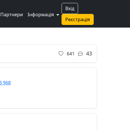
Вхід
Партнери
Інформація
Реєстрація
43
641
З 968