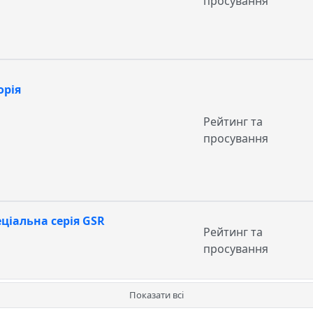
просування
орія
Рейтинг та
просування
пеціальна серія GSR
Рейтинг та
просування
Показати всі