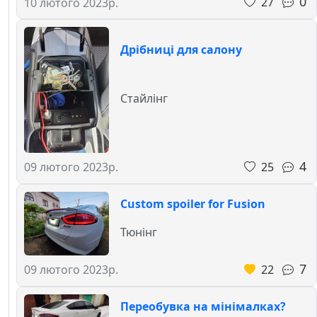
0
27
10 лютого 2023р.
Дрібниці для салону
Стайлінг
4
25
09 лютого 2023р.
Custom spoiler for Fusion
Тюнінг
7
22
09 лютого 2023р.
Переобувка на мінімалках?