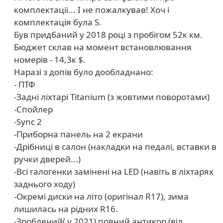
комплектації... І не пожалкував! Хоч і
комплектація була S.
Був придбаний у 2018 році з пробігом 52к км.
Бюджет склав на момент встановлювання
номерів - 14,3к $.
Наразі з допів було дообладнано:
- ПТФ
-Задні ліхтарі Titanium (з жовтими поворотами)
-Спойлер
-Sync 2
-Приборна панель на 2 екрани
-Дрібниці в салон (накладки на педалі, вставки в
ручки дверей...)
-Всі галогенки замінені на LED (навіть в ліхтарях
заднього ходу)
-Окремі диски на літо (оригінал R17), зима
лишилась на рідних R16.
-Зроблений( у 2021) повний антикор (від