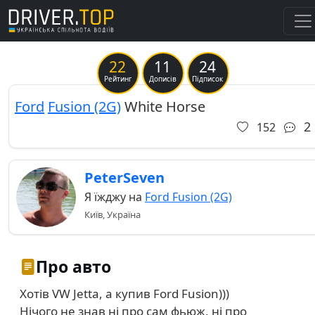
22
11
24
Previous
Ne
Рейтинг
Дописів
Підписок
Ford
Fusion (2G)
White Horse
2
152
PeterSeven
Я їжджу на
Ford Fusion (2G)
Київ, Україна
Про авто
Хотів VW Jetta, а купив Ford Fusion)))
Нічого не знав ні про сам фьюж, ні про