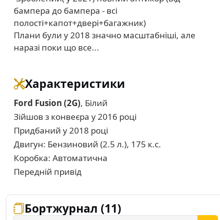
бампера до бампера - всі
полості+капот+двері+багажник)
Плани були у 2018 значно масштабніші, але
наразі поки що все...
Характеристики
Ford Fusion (2G)
, Білий
Зійшов з конвеєра у 2016 році
Придбаний у 2018 році
Двигун: Бензиновий (2.5 л.), 175 к.с.
Коробка: Автоматична
Передній привід
Бортжурнал (11)