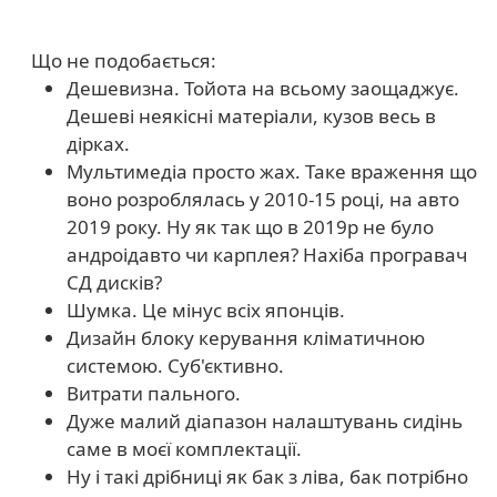
Що не подобається:
Дешевизна. Тойота на всьому заощаджує.
Дешеві неякісні матеріали, кузов весь в
дірках.
Мультимедіа просто жах. Таке враження що
воно розроблялась у 2010-15 році, на авто
2019 року. Ну як так що в 2019р не було
андроідавто чи карплея? Нахіба програвач
СД дисків?
Шумка. Це мінус всіх японців.
Дизайн блоку керування кліматичною
системою. Суб'єктивно.
Витрати пального.
Дуже малий діапазон налаштувань сидінь
саме в моєї комплектації.
Ну і такі дрібниці як бак з ліва, бак потрібно