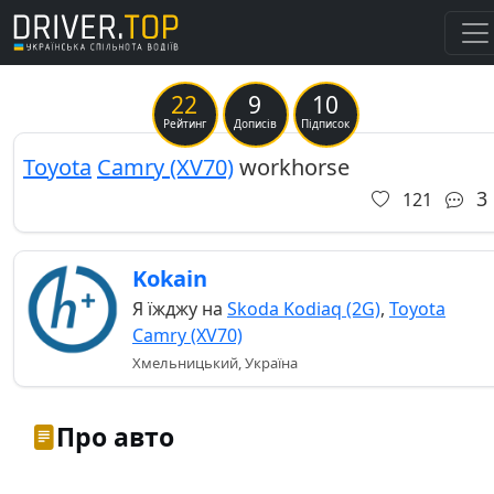
22
9
10
Рейтинг
Дописів
Підписок
Toyota
Camry (XV70)
workhorse
3
121
Kokain
Я їжджу на
Skoda Kodiaq (2G)
,
Toyota
Camry (XV70)
Хмельницький, Україна
Про авто