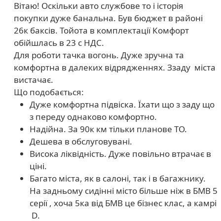
Вітаю! Оскільки авто службове то і історія
покупки дуже банальна. Був бюджет в районі
26к баксів. Тойота в комплектації Комфорт
обійшлась в 23 с НДС.
Для роботи тачка вогонь. Дуже зручна та
комфортна в далеких відрядженнях. Ззаду
міста
вистачає.
Що подобається:
Дуже комфортна підвіска. Їхати що з заду що
з переду однаково комфортно.
Надійна. За 90к км тільки планове ТО.
Дешева в обслуговувані.
Висока ліквідність. Дуже повільно втрачає в
ціні.
Багато міста, як в салоні, так і в багажнику.
На задньому сидінні місто більше ніж в БМВ 5
серії , хоча 5ка від БМВ це бізнес клас, а камрі
D
.