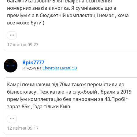
багажника ззовні? Біля плафона освітлення
номерних знаків є кнопка. Я сумніваюсь що в
преміум є а в бюджетній комплектації немає , хоча
все може бути )
12 квітня 09:23
Ярік7777
Я їжджу на
Chevrolet Lacetti 5D
Камрі починаючи від 70ки також перемістили до
бізнес класу . Теж катаю на службовій , брали в 2019
преміум комплектацію без панорами за 43.Пробіг
зараз 85к , їзда тільки Київ
12 квітня 09:17