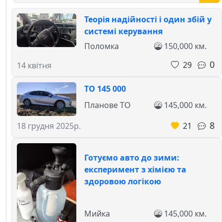
Теорія надійності і один збій у
системі керування
Поломка
150,000 км.
0
29
14 квітня
ТО 145 000
Планове ТО
145,000 км.
8
21
18 грудня 2025р.
Готуємо авто до зими:
експеримент з хімією та
здоровою логікою
Мийка
145,000 км.