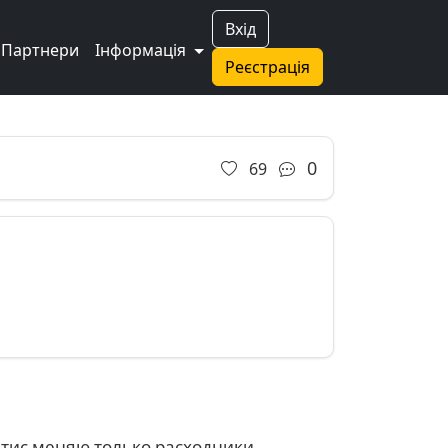
Вхід
Партнери
Інформація
Реєстрація
Next
0
69
0тис меняю только расходники,