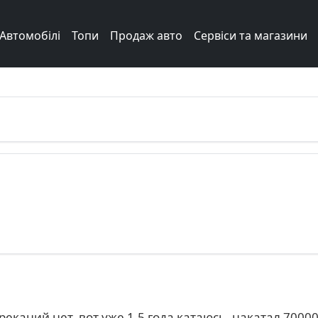
Автомобілі
Топи
Продаж авто
Сервіси та магазини
еканий нет, вот уже 1.5 года катаюсь, накатал 7000