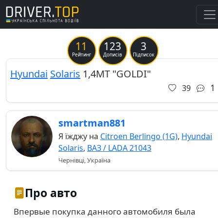
11
123
3
Previous
Ne
Рейтинг
Дописів
Підписок
Hyundai
Solaris
1,4MT "GOLDI"
1
39
smartman881
Я їжджу на
Citroen Berlingo (1G)
,
Hyundai
Solaris
,
ВАЗ / LADA 21043
Чернівці, Україна
Про авто
Впервые покупка данного автомобиля была