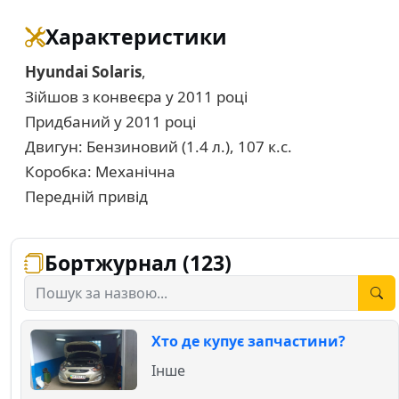
Характеристики
Hyundai Solaris
,
Зійшов з конвеєра у 2011 році
Придбаний у 2011 році
Двигун: Бензиновий (1.4 л.), 107 к.с.
Коробка: Механічна
Передній привід
Бортжурнал (123)
Хто де купує запчастини?
Інше