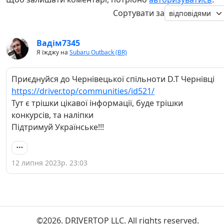
Сортувати за
Вадім7345
Я їжджу на
Subaru Outback (BR)
Приєднуйся до Чернівецької спільноти D.T Чернівці
https://driver.top/communities/id521/
Тут є трішки цікавої інформації, буде трішки
конкурсів, та наліпки
Підтримуй Українське!!!
12 липня 2023р. 23:03
©2026. DRIVERTOP LLC. All rights reserved.