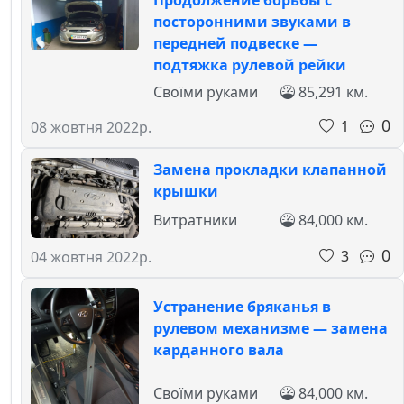
Продолжение борьбы с
посторонними звуками в
передней подвеске —
подтяжка рулевой рейки
Своїми руками
85,291 км.
0
1
08 жовтня 2022р.
Замена прокладки клапанной
крышки
Витратники
84,000 км.
0
3
04 жовтня 2022р.
Устранение бряканья в
рулевом механизме — замена
карданного вала
Своїми руками
84,000 км.