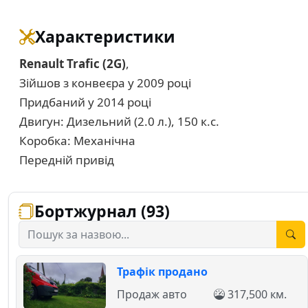
Характеристики
Renault Trafic (2G)
,
Зійшов з конвеєра у 2009 році
Придбаний у 2014 році
Двигун: Дизельний (2.0 л.), 150 к.с.
Коробка: Механічна
Передній привід
Бортжурнал (93)
Трафік продано
Продаж авто
317,500 км.