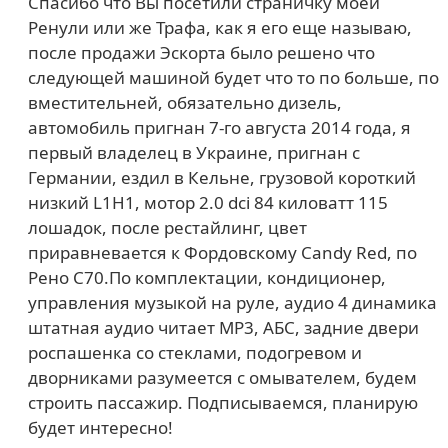
Спасибо что Вы посетили страничку моей
Ренули или же Трафа, как я его еще называю,
после продажи Эскорта было решено что
следующей машиной будет что то по больше, по
вместительней, обязательно дизель,
автомобиль пригнан 7-го августа 2014 года, я
первый владелец в Украине, пригнан с
Германии, ездил в Кельне, грузовой короткий
низкий L1H1, мотор 2.0 dci 84 киловатт 115
лошадок, после рестайлинг, цвет
приравневается к Фордовскому Candy Red, по
Рено С70.По комплектации, кондиционер,
управления музыкой на руле, аудио 4 динамика
штатная аудио читает MP3, АБС, задние двери
роспашенка со стеклами, подогревом и
дворниками разумеется с омывателем, будем
строить пассажир. Подписываемся, планирую
будет интересно!