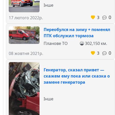
Інше
0
3
17 лютого 2022р.
Переобулся на зиму + поменял
ПТК обслужил тормоза
Планове ТО
302,150 км.
0
3
08 жовтня 2021р.
Генератор, сказал привет —
скажем ему пока или сказка о
замене генератора
Інше