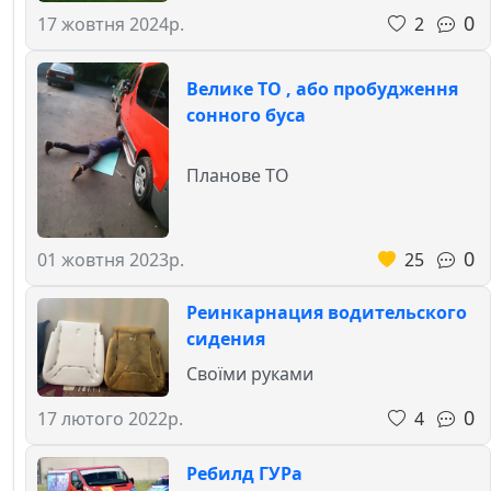
0
2
17 жовтня 2024р.
Велике ТО , або пробудження
сонного буса
Планове ТО
0
25
01 жовтня 2023р.
Реинкарнация водительского
сидения
Своїми руками
0
4
17 лютого 2022р.
Ребилд ГУРа