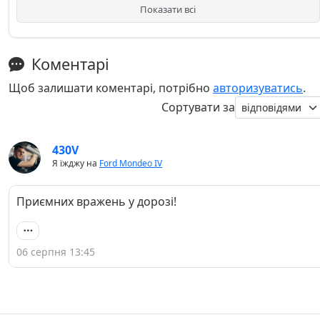
Показати всі
Коментарі
Щоб залишати коментарі, потрібно
авторизуватись
.
Сортувати за
430V
Я їжджу на
Ford Mondeo IV
Приємних вражень у дорозі!
06 серпня 13:45