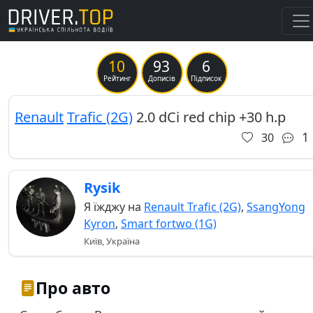
10
93
6
Previous
Ne
Рейтинг
Дописів
Підписок
Renault
Trafic (2G)
2.0 dCi red chip +30 h.p
1
30
Rysik
Я їжджу на
Renault Trafic (2G)
,
SsangYong
Kyron
,
Smart fortwo (1G)
Київ, Україна
Про авто