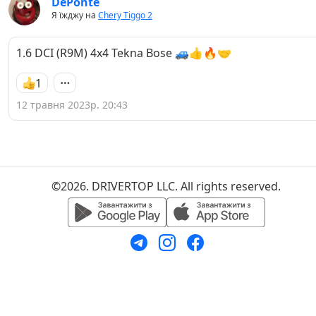
DePonte
Я їжджу на
Chery Tiggo 2
1.6 DCI (R9M) 4x4 Tekna Bose 🚙👍🔥🤝
1
12 травня 2023р. 20:43
©2026. DRIVERTOP LLC. All rights reserved.