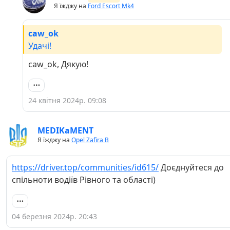
Я їжджу на
Ford Escort Mk4
caw_ok
Удачі!
caw_ok, Дякую!
24 квітня 2024р. 09:08
MEDIKaMENT
Я їжджу на
Opel Zafira B
https://driver.top/communities/id615/
Доєднуйтеся до
спільноти водіїв Рівного та області)
04 березня 2024р. 20:43