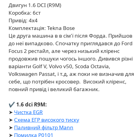
Двигун 1.6 DCI (R9M)
Коробка: 6ст
Привід: 4х4
Комплектація: Tekna Bose
Це друга машина в в сім'ї після Форда. Прийшов
до неї випадково. Спочатку приглядався до Ford
Focus 2 рестайл, але через низький кліренс
продовжив пошуки чогось іншого. Дивився різні
варіанти Golf V, Volvo v50, Scoda Octavia,
Volkswagen Passat, і т.д, аж поки не визначив для
себе, що потрібен кросовер. Високий кліренс,
повний привід і великий багажник.
✔ 1.6 dci R9M:
➤
Чистка EGR
➤
Схема ЕГР високого тиску
➤
Паливний фільтр Mann
➤
Помилка P0101