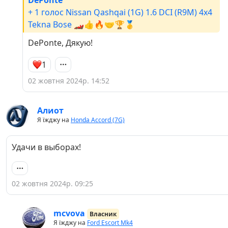
DePonte
+ 1 голос Nissan Qashqai (1G) 1.6 DCI (R9M) 4x4
Tekna Bose 🏎👍🔥🤝🏆🥇
DePonte, Дякую!
1
02 жовтня 2024р. 14:52
Алиот
Я їжджу на
Honda Accord (7G)
Удачи в выборах!
02 жовтня 2024р. 09:25
mcvova
Власник
Я їжджу на
Ford Escort Mk4