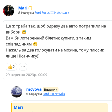
Mari
Я їжджу на
Ford Focus III Hatchback
Це ж треба так, щоб одразу два авто потрапили на
вибори 😅
Вам би лотерейний білетик купити, з таким
співпадінням 😁
Нажаль за два голосувати не можна, тому плюсик
лише Нісанчику))
2
29 вересня 2023р. 00:09
mcvova
Власник
Я їжджу на
Ford Escort Mk4
Mari