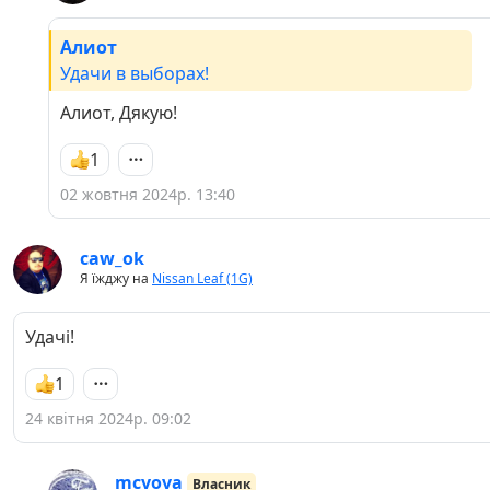
Алиот
Удачи в выборах!
Алиот, Дякую!
1
02 жовтня 2024р. 13:40
caw_ok
Я їжджу на
Nissan Leaf (1G)
Удачі!
1
24 квітня 2024р. 09:02
mcvova
Власник