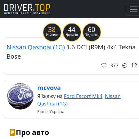
38
44
60
Previous
Ne
Рейтинг
Дописів
Підписок
Nissan
Qashqai (1G)
1.6 DCI (R9M) 4x4 Tekna
Bose
12
377
mcvova
Я їжджу на
Ford Escort Mk4
,
Nissan
Qashqai (1G)
Рівне, Україна
Про авто