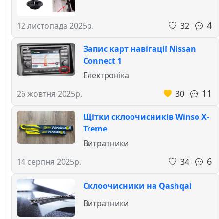
4
32
12 листопада 2025р.
Запис карт навігації Nissan
Connect 1
Електроніка
11
30
26 жовтня 2025р.
Щітки склоочисників Winso X-
Treme
Витратники
6
34
14 серпня 2025р.
Склоочисники на Qashqai
Витратники