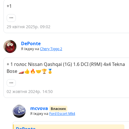
+1
29 квітня 2025р. 09:02
DePonte
Я їжджу на
Chery Tiggo 2
+ 1 голос Nissan Qashqai (1G) 1.6 DCI (R9M) 4x4 Tekna
Bose 🏎👍🔥🤝🏆🥇
02 жовтня 2024р. 14:50
mcvova
Власник
Я їжджу на
Ford Escort Mk4