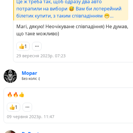
Це ж треба так, щоб одразу два авто
потрапили на вибори 😅 Вам би лотерейний
білетик купити, з таким співпадінням 😁
Нажаль за два голосувати не можна, тому
Mari, дякую! Неочікуване співпадіння) Не думав,
плюсик лише Нісанчику))
що таке можливо)
1
29 вересня 2023р. 07:23
Mopar
Без коліс :(
🔥🔥👍
1
09 червня 2023р. 11:47