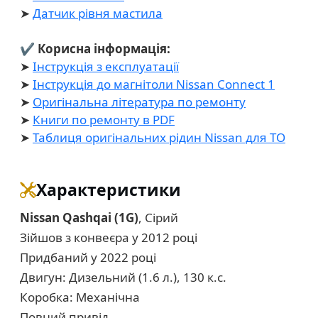
➤
Датчик рівня мастила
✔ Корисна інформація:
➤
Інструкція з експлуатації
➤
Інструкція до магнітоли Nissan Connect 1
➤
Оригінальна література по ремонту
➤
Книги по ремонту в PDF
➤
Таблиця оригінальних рідин Nissan для ТО
Характеристики
Nissan Qashqai (1G)
, Сірий
Зійшов з конвеєра у 2012 році
Придбаний у 2022 році
Двигун: Дизельний (1.6 л.), 130 к.с.
Коробка: Механічна
Повний привід