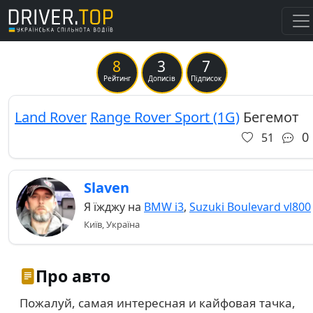
8
3
7
Previous
Ne
Рейтинг
Дописів
Підписок
Land Rover
Range Rover Sport (1G)
Бегемот
0
51
Slaven
Я їжджу на
BMW i3
,
Suzuki Boulevard vl800
Київ, Україна
Про авто
Пожалуй, самая интересная и кайфовая тачка,