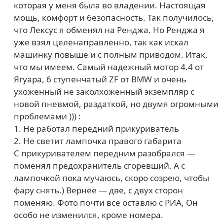
которая у меня была во владении. Настоящая
мощь, комфорт и безопасность. Так получилось,
что Лексус я обменял на Ренджа. Но Ренджа я
уже взял целенаправленно, так как искал
машинку повыше и с полным приводом. Итак,
что мы имеем. Самый надежный мотор 4.4 от
Ягуара, 6 ступенчатый ZF от BMW и очень
ухоженный не заколхоженный экземпляр с
новой пневмой, раздаткой, но двумя огромными
проблемами ))) :
1. Не работал передний прикуриватель
2. Не светит лампочка правого габарита
С прикуривателем передним разобрался —
поменял предохранитель сгоревший. А с
лампочкой пока мучаюсь, скоро созрею, чтобы
фару снять.) Вернее — две, с двух сторон
поменяю. Фото почти все оставлю с РИА, Он
особо не изменился, кроме номера.