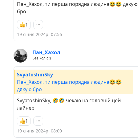
Пан_Хахол, ти перша порядна людина😂😂 дякую
бро
1
19 січня 2024р. 07:56
Пан_Хахол
Без коліс :(
SvyatoshinSky
Пан_Хахол, ти перша порядна людина😂😂
дякую бро
SvyatoshinSky, 🤣🤣 чекаю на головній цей
лайнер
1
19 січня 2024р. 08:00