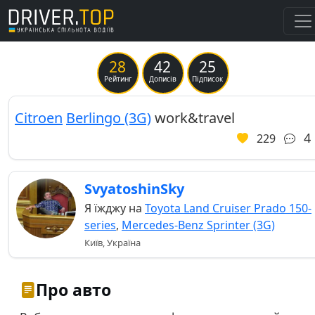
28
42
25
Previous
Ne
Рейтинг
Дописів
Підписок
Citroen
Berlingo (3G)
work&travel
4
229
SvyatoshinSky
Я їжджу на
Toyota Land Cruiser Prado 150-
series
,
Mercedes-Benz Sprinter (3G)
Київ, Україна
Про авто