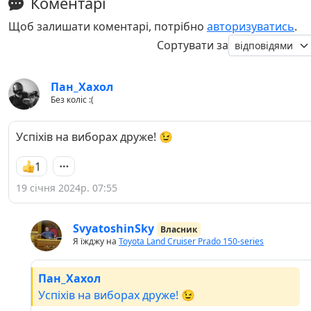
Коментарі
Щоб залишати коментарі, потрібно
авторизуватись
.
Сортувати за
Пан_Хахол
Без коліс :(
Успіхів на виборах друже! 😉
1
19 січня 2024р. 07:55
SvyatoshinSky
Власник
Я їжджу на
Toyota Land Cruiser Prado 150-series
Пан_Хахол
Успіхів на виборах друже! 😉