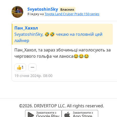
SvyatoshinSky
Власник
Я їжджу на
Toyota Land Cruiser Prado 150-series
Пан_Хахол
SvyatoshinSky, 🤣🤣 чекаю на головній цей
лайнер
Пан_Хахол, та зараз збочиньці наголосують за
чергового гольфа чи ланоса😂😂😂
1
19 січня 2024р. 08:00
©2026. DRIVERTOP LLC. All rights reserved.