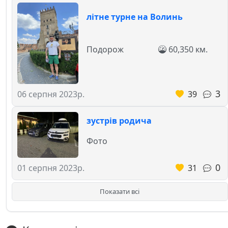
літне турне на Волинь
Подорож
60,350 км.
3
39
06 серпня 2023р.
зустрів родича
Фото
0
31
01 серпня 2023р.
Показати всі