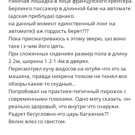
Рабочая лошадка в лице французского крейсера.
Берлинго пассажир в длинной базе на автомате
(адская приблуда) однако.
на данный момент единственный лонг на
автомате)) аж гордость берет???
Пока присматриваюсь к этому зверю, шо воно
таке і з чим його їдять.
При сложенных сидениях размер пола в длину
2.2м, ширина 1.2-1.4м в дверях.
Пересмотрел кучу видосов на ютубе-что это за
машина, правда нихрена толком не понял-все
обзоры какие-то скудные…
Попробовал на практике-типичный пирожок с
современными плюхами. Одно могу сказать -он
реально здоровый, что внутри что снаружи.
Радует бесусловно-это царь багажник??
Велик влез со свистом.