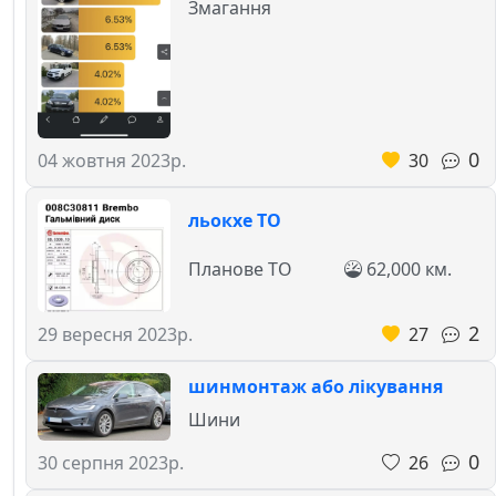
Змагання
0
30
04 жовтня 2023р.
льокхе ТО
Планове ТО
62,000 км.
2
27
29 вересня 2023р.
шинмонтаж або лікування
Шини
0
26
30 серпня 2023р.