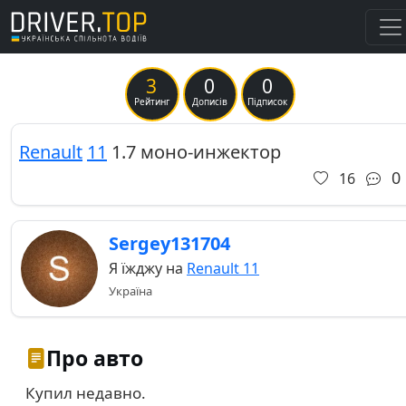
3
0
0
Previous
Ne
Рейтинг
Дописів
Підписок
Renault
11
1.7 моно-инжектор
0
16
Sergey131704
Я їжджу на
Renault 11
Україна
Про авто
Купил недавно.