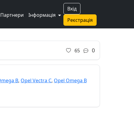
Вхід
Партнери
Інформація
Реєстрація
0
65
Omega B
,
Opel Vectra C
,
Opel Omega B