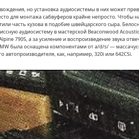
 вождения, но установка аудиосистемы в них может пре
место для монтажа сабвуферов крайне непросто. Чтобы 
или часть кузова в подобие швейцарского сыра. Белосн
ссную аудиосистему в мастерской Beaconwood Acoustics
pine 7905, а за усиление и воспроизведение звука отве
BMW была оснащена компонентами от a/d/s/ — массачус
 автопроизводителя, как, например, 320i или 642CSi.