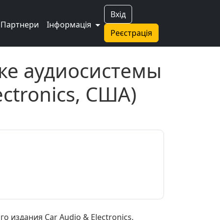
Вхід
Партнери
Інформація
Реєстрація
вке аудиосистемы
ectronics, США)
 издания Car Audio & Electronics,