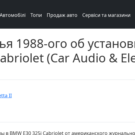
Автомобілі
Топи
Продаж авто
Сервіси та магазини
ья 1988-ого об устано
briolet (Car Audio & El
tta II
 в BMW Е30 325i Cabriolet от американского журнального