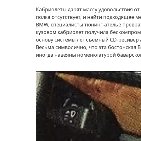
Кабриолеты дарят массу удовольствия от
полка отсутствует, и найти подходящее 
BMW, специалисты тюнинг-ателье преврат
кузовом кабриолет получила бескомпроми
основу системы лег съемный CD-ресивер Al
Весьма символично, что эта бостонская 
иногда навеяны номенклатурой баварского