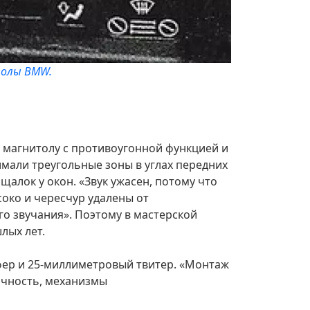
толы BMW.
 магнитолу с противоугонной функцией и
имали треугольные зоны в углах передних
щалок у окон. «Звук ужасен, потому что
соко и чересчур удалены от
го звучания». Поэтому в мастерской
лых лет.
уфер и 25-миллиметровый твитер. «Монтаж
тичность, механизмы