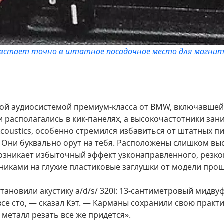
 встает точно в штатное посадочное место для магни
ной аудиосистемой премиум-класса от BMW, включавшей
 располагались в кик-панелях, а высокочастотники зан
Acoustics, особенно стремился избавиться от штатных пи
— Они буквально орут на тебя. Расположены слишком вы
возникает избыточный эффект узконаправленного, резко
никами на глухие пластиковые заглушки от модели прош
ановили акустику a/d/s/ 320i: 13-сантиметровый мидв
 все сто, — сказал Кэт. — Карманы сохранили свою прак
металл резать все же придется».