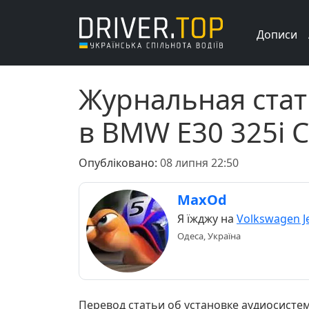
Дописи
Журнальная стат
в BMW Е30 325i Ca
Опубліковано:
08 липня 22:50
MaxOd
Я їжджу на
Volkswagen Je
Одеса, Україна
Перевод статьи об установке аудиосистемы