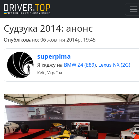
Судзука 2014: анонс
Опубліковано:
06 жовтня 2014р. 19:45
superpima
Я їжджу на
BMW Z4 (E89)
,
Lexus NX (2G)
Київ, Україна