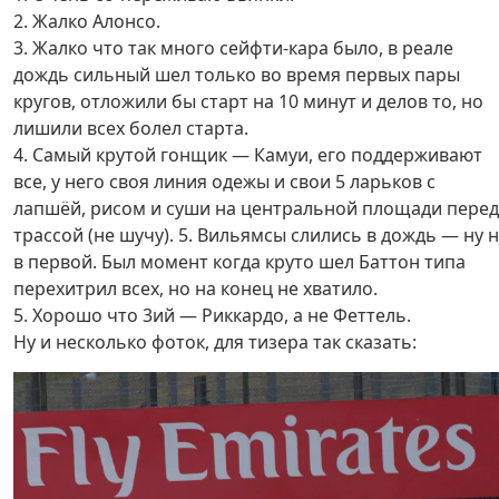
2. Жалко Алонсо.
3. Жалко что так много сейфти-кара было, в реале
дождь сильный шел только во время первых пары
кругов, отложили бы старт на 10 минут и делов то, но
лишили всех болел старта.
4. Самый крутой гонщик — Камуи, его поддерживают
все, у него своя линия одежы и свои 5 ларьков с
лапшёй, рисом и суши на центральной площади перед
трассой (не шучу). 5. Вильямсы слились в дождь — ну 
в первой. Был момент когда круто шел Баттон типа
перехитрил всех, но на конец не хватило.
5. Хорошо что 3ий — Риккардо, а не Феттель.
Ну и несколько фоток, для тизера так сказать: