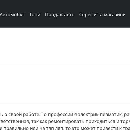
Автомобілі
Топи
Продаж авто
Сервіси та магазини
ть о своей работе.По профессии я электрик-певматик, р
тветственная, так как ремонтировать приходиться и тор
е правильно или на тяп ляп, то это может привести к т