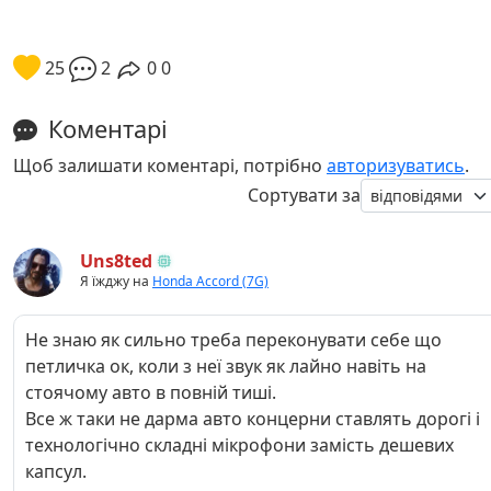
25
2
0
0
Коментарі
Щоб залишати коментарі, потрібно
авторизуватись
.
Сортувати за
Uns8ted
Я їжджу на
Honda Accord (7G)
Не знаю як сильно треба переконувати себе що
петличка ок, коли з неї звук як лайно навіть на
стоячому авто в повній тиші.
Все ж таки не дарма авто концерни ставлять дорогі і
технологічно складні мікрофони замість дешевих
капсул.