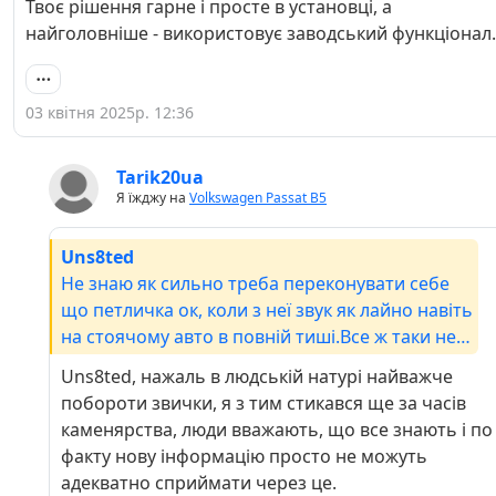
Твоє рішення гарне і просте в установці, а
найголовніше - використовує заводський функціонал.
03 квітня 2025р. 12:36
Tarik20ua
Я їжджу на
Volkswagen Passat B5
Uns8ted
Не знаю як сильно треба переконувати себе
що петличка ок, коли з неї звук як лайно навіть
на стоячому авто в повній тиші.Все ж таки не
дарма авто концерни ставлять дорогі і
Uns8ted, нажаль в людській натурі найважче
технологічно складні мікрофони замість
побороти звички, я з тим стикався ще за часів
дешевих капсул.Твоє рішення гарне і просте в
каменярства, люди вважають, що все знають і по
установці, а найголовніше - використовує
факту нову інформацію просто не можуть
заводський функціонал.
адекватно сприймати через це.