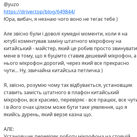
@yuzo
https://driver.top/blog/649844/
Юра, вибач, я незнаю чого воно не тегає тебе )
Але звісно були і доволі кумедні моменти, коли я на
ютубі коментував заміну штатного мікрофону на
китайський - майстер, який це робив просто звинуват
мене в тому, що я буцімто ставив дешевий мікрофон, а
нього мікрофон дорогий, через який все прекрасно
чути... Ну, звичайна китайська петличка )
Я, звісно, розумію чому так відбувається, установщик
ставить замість штатного в плафон китайський
мікрофон, все красиво, перевіряє - все працює, все чут
і в його очах цілком може бути таке уявлення, що я
якийсь дурень, який верзе казна що.
АЛЕ:
Установщик перевіряє роботу мікрофона на стоячій