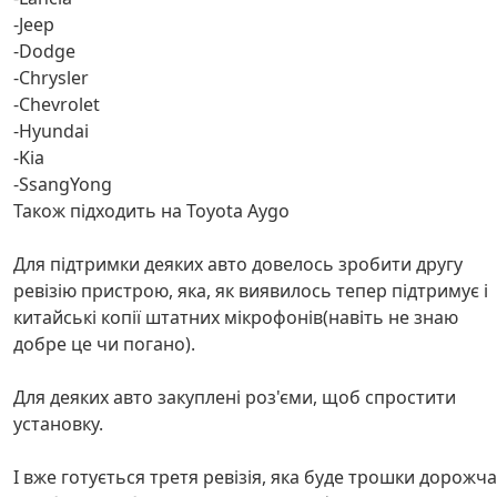
-Jeep
-Dodge
-Chrysler
-Chevrolet
-Hyundai
-Kia
-SsangYong
Також підходить на Toyota Aygo
Для підтримки деяких авто довелось зробити другу
ревізію пристрою, яка, як виявилось тепер підтримує і
китайські копії штатних мікрофонів(навіть не знаю
добре це чи погано).
Для деяких авто закуплені роз'єми, щоб спростити
установку.
І вже готується третя ревізія, яка буде трошки дорожча