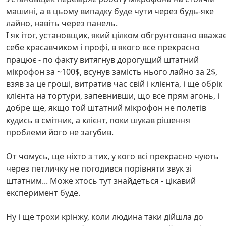
машині, а в цьому випадку буде чути через будь-яке
лайно, навіть через панель.
І як ітог, установщик, який цілком обгрунтовано вважа
себе красавчиком і профі, в якого все прекрасно
працює - по факту витягнув дорогущий штатний
мікрофон за ~100$, всунув замість нього лайно за 2$,
взяв за це гроші, витратив час свій і клієнта, і ще обрік
клієнта на тортури, запевнивши, що все прям агонь, і
добре ще, якщо той штатний мікрофон не полетів
кудись в смітник, а клієнт, поки шукав рішення
проблеми його не загубив.
От чомусь, ще ніхто з тих, у кого всі прекрасно чують
через петличку не погодився порівняти звук зі
штатним... Може хтось тут знайдеться - цікавий
експеримент буде.
Ну і ще трохи крінжу, коли людина таки дійшла до