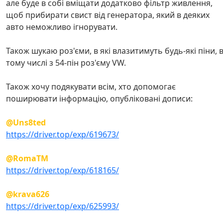
але буде в собі вміщати додатково фільтр живлення,
щоб прибирати свист від генератора, який в деяких
авто неможливо ігнорувати.
Також шукаю роз'єми, в які влазитимуть будь-які піни, 
тому числі з 54-пін роз'єму VW.
Також хочу подякувати всім, хто допомогає
поширювати інформацію, опубліковані дописи:
@Uns8ted
https://driver.top/exp/619673/
@RomaTM
https://driver.top/exp/618165/
@krava626
https://driver.top/exp/625993/