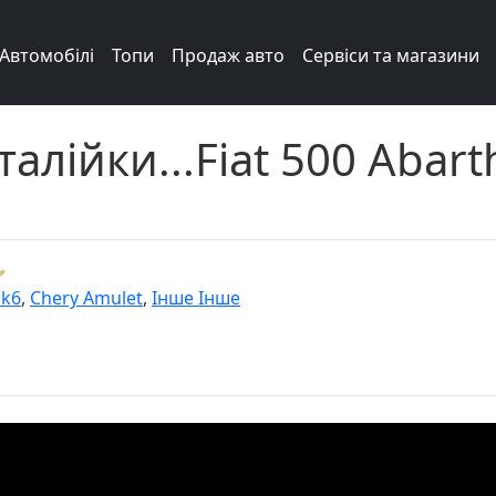
Автомобілі
Топи
Продаж авто
Сервіси та магазини
алійки...Fiat 500 Abart
Mk6
,
Chery Amulet
,
Інше Інше