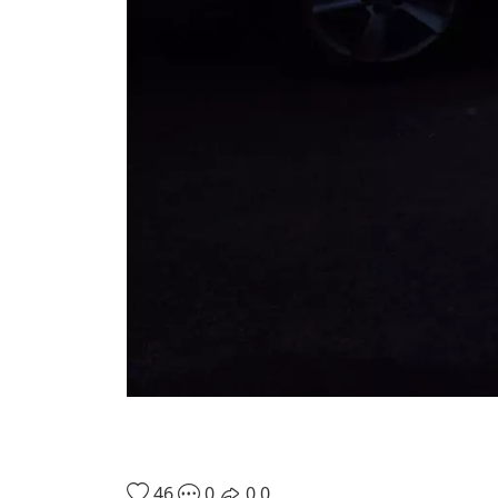
46
0
0
0