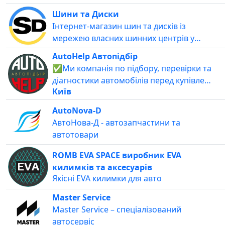
Шини та Диски
Інтернет-магазин шин та дисків із
мережею власних шинних центрів у
Києві, Харкові, Дніпрі, Одесі та Львові.
AutoHelp Автопідбір
Проводимо індивідуальний підбір гуми
✅Ми компанія по підбору, перевірки та
залежно від потреб авто, аби
діагностики автомобілів перед купівлею
максимально розкрити його потужні
Київ
🚗І це не тільки вживані автомобілі🎁
переваги. Доставимо замовлення у
Приймаємо нові авто в салонах🛠
будь-який куточок країни за 1-3 дні.
AutoNova-D
Оцінюємо пригнані авто після ДТП, зі
Повний асортимент шин та дисків
АвтоНова-Д - автозапчастини та
штатів, Європи та Азії🇺🇦Працюємо по
шукайте за посиланням: https://shiny-
автотовари
всій Україні
diski.com.ua/uk/
ROMB EVA SPACE виробник EVA
килимків та аксесуарів
Якісні EVA килимки для авто
Master Service
Master Service – спеціалізований
автосервіс