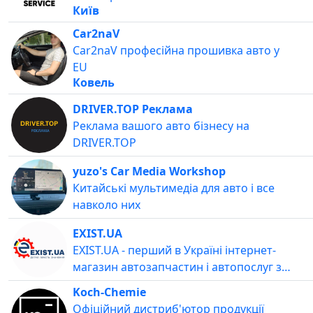
Київ
Car2naV
Car2naV професійна прошивка авто у
EU
Ковель
DRIVER.TOP Реклама
Реклама вашого авто бізнесу на
DRIVER.TOP
yuzo's Car Media Workshop
Китайські мультимедіа для авто і все
навколо них
EXIST.UA
EXIST.UA - перший в Україні інтернет-
магазин автозапчастин і автопослуг з
національною мережею офісів. EXIST.UA
Koch-Chemie
розробив зручні можливості для
Офіційний дистриб'ютор продукції